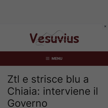
Vai
al
contenuto
MENU
Ztl e strisce blu a
Chiaia: interviene il
Governo