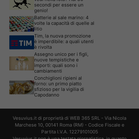
secondi per essere un
genio!
Batterie al sale marino: 4
volte la capacità di quelle al
litio
Tim, la nuova promozione
è imperdibile: a quali utenti
è rivolta
Assegno unico per i figli,
nuove tempistiche e
importi: quali sono i
cambiamenti
Conchiglioni ripieni al
forno: un primo piatto
sfizioso per la vigilia di
Capodanno
Vesuvius.it di proprietà di WEB 365 SRL - Via Nicola
Marchese 10, 00141 Roma (RM) - Codice Fiscale e
Partita I.V.A. 12279101005
Vesuvius.it non è una testata giornalistica, in quanto