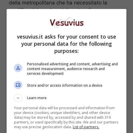
della metropolitana che ha necessitato la
modifica dei parcheggi da spiga di pesce a
paralleli al marciapiede.
vesuvius.it asks for your consent to use
your personal data for the following
purposes:
Personalised advertising and content, advertising and
content measurement, audience research and
services development
Store and/or access information on a device
Learn more
Your personal data will be processed and information from
Il Ministero ha chiesto a
Palazzo San Giacomo
your device (cookies, unique identifiers, and other device
data) may be stored by, accessed by and shared with 319
di inviare le proprie contro deduzioni relative
partners, or used specifically by this site. We and our partners
al ricorso presentato dai residenti e di
may use precise geolocation data.
List of partners.