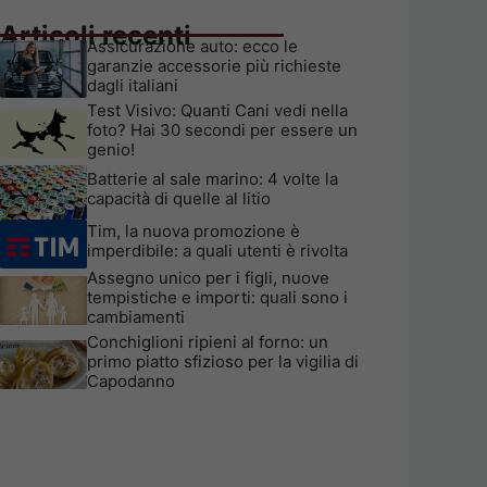
Articoli recenti
Assicurazione auto: ecco le
garanzie accessorie più richieste
dagli italiani
Test Visivo: Quanti Cani vedi nella
foto? Hai 30 secondi per essere un
genio!
Batterie al sale marino: 4 volte la
capacità di quelle al litio
Tim, la nuova promozione è
imperdibile: a quali utenti è rivolta
Assegno unico per i figli, nuove
tempistiche e importi: quali sono i
cambiamenti
Conchiglioni ripieni al forno: un
primo piatto sfizioso per la vigilia di
Capodanno