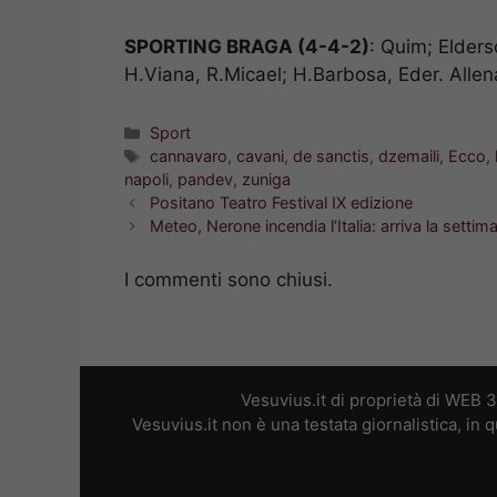
SPORTING BRAGA (4-4-2)
: Quim; Elders
H.Viana, R.Micael; H.Barbosa, Eder. Allen
Categorie
Sport
Tag
cannavaro
,
cavani
,
de sanctis
,
dzemaili
,
Ecco
,
napoli
,
pandev
,
zuniga
Positano Teatro Festival IX edizione
Meteo, Nerone incendia l’Italia: arriva la settim
I commenti sono chiusi.
Vesuvius.it di proprietà di WEB 
Vesuvius.it non è una testata giornalistica, in