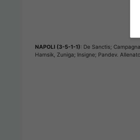
NAPOLI (3-5-1-1)
: De Sanctis; Campagnar
Hamsik, Zuniga; Insigne; Pandev. Allenato