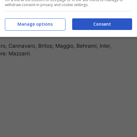
withdraw consent in privacy and cookie settings.
Manage options
Consent
o, Cannavaro, Britos; Maggio, Behrami, Inler,
re: Mazzarri.