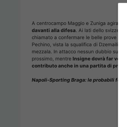
A centrocampo Maggio e Zuniga agiranno 
davanti alla difesa
. Ai lati dello svizzer
chiamato a confermare le belle prove fin q
Pechino, vista la squalifica di Dzemaili e l
mezzala. In attacco nessun dubbio su Pan
prossimo, mentre
Insigne dovrà far veder
contributo anche in una partita di prest
Napoli-Sporting Braga: le probabili form