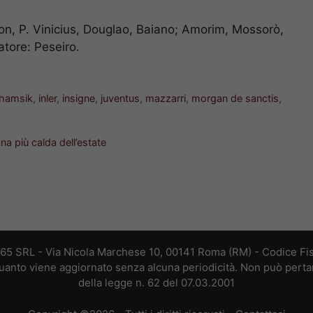
on, P. Vinicius, Douglao, Baiano; Amorim, Mossorò,
atore: Peseiro.
hamsik
,
inler
,
insigne
,
juventus
,
mazzarri
,
morgan de sanctis
,
ana più calda dell’estate
365 SRL - Via Nicola Marchese 10, 00141 Roma (RM) - Codice Fis
 quanto viene aggiornato senza alcuna periodicità. Non può perta
della legge n. 62 del 07.03.2001