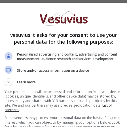
sulle fasce, mentre
Inler riprenderà il suo posto
o agiranno invece Hamsik e Behrami: l’ex Fiorentina è
vesuvius.it asks for your consent to use your
ui offerte e si candida ad un posto di titolare a
personal data for the following purposes:
a scarsa adattabilità di Gargano al ruolo di
dev che sarà titolare sia stasera che sabato
Personalised advertising and content, advertising and content
e a Mazzarri di essere pronto a dare il suo
measurement, audience research and services development
igio come quella contro la Juventus
.
Store and/or access information on a device
azioni
Learn more
Your personal data will be processed and information from your device
(cookies, unique identifiers, and other device data) may be stored by,
accessed by and shared with 319 partners, or used specifically by this
site. We and our partners may use precise geolocation data.
List of
partners.
Some vendors may process your personal data on the basis of legitimate
interest, which you can object to by managing your options below. Look
for a link at the bottom of this page or in the site menu to manage or