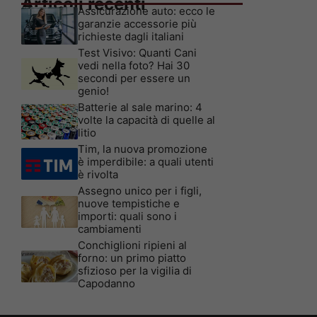
Articoli recenti
Assicurazione auto: ecco le
garanzie accessorie più
richieste dagli italiani
Test Visivo: Quanti Cani
vedi nella foto? Hai 30
secondi per essere un
genio!
Batterie al sale marino: 4
volte la capacità di quelle al
litio
Tim, la nuova promozione
è imperdibile: a quali utenti
è rivolta
Assegno unico per i figli,
nuove tempistiche e
importi: quali sono i
cambiamenti
Conchiglioni ripieni al
forno: un primo piatto
sfizioso per la vigilia di
Capodanno