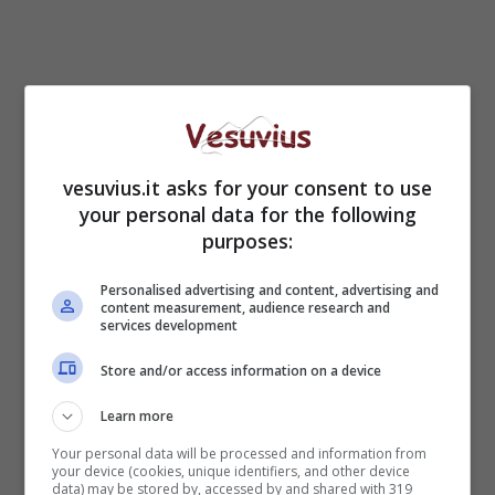
vesuvius.it asks for your consent to use
your personal data for the following
purposes:
“
Lo sportello
– continua Capodanno –
dovrà
Personalised advertising and content, advertising and
essere attrezzato con tutte le professionalità
content measurement, audience research and
services development
necessarie, in particolare medici, psicologi,
sociologi, avvocati, che presteranno la loro
Store and/or access information on a device
opera gratuitamente per chiunque ne abbia
bisogno. Nel contempo bisogna cercare, anche
Learn more
attraverso appositi studi, di chiarire tutte le
Your personal data will be processed and information from
cause di questo fenomeno che sta subendo
your device (cookies, unique identifiers, and other device
data) may be stored by, accessed by and shared with 319