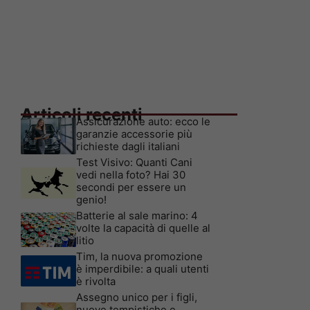
Articoli recenti
Assicurazione auto: ecco le
garanzie accessorie più
richieste dagli italiani
Test Visivo: Quanti Cani
vedi nella foto? Hai 30
secondi per essere un
genio!
Batterie al sale marino: 4
volte la capacità di quelle al
litio
Tim, la nuova promozione
è imperdibile: a quali utenti
è rivolta
Assegno unico per i figli,
nuove tempistiche e