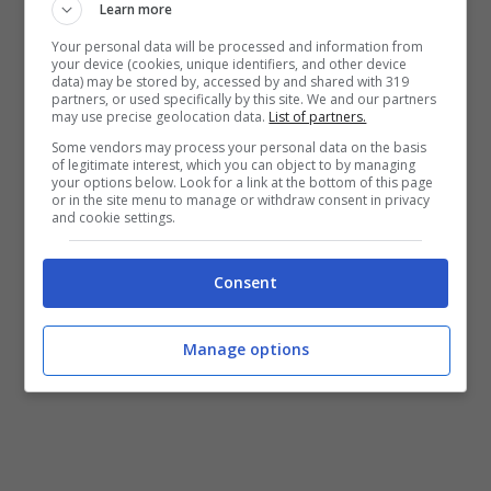
testimoni, mai ascoltati dagli inquerenti
Learn more
all’epoca dei fatti
, che proverebbero che i tre
Your personal data will be processed and information from
accusati non si trovavano a Ponticelli all’ora del
your device (cookies, unique identifiers, and other device
data) may be stored by, accessed by and shared with 319
delitto. Inoltre,
la nuova indagine difensiva
partners, or used specifically by this site. We and our partners
sposterebbe l’orario del duplice omicidio
may use precise geolocation data.
List of partners.
intorno alla mezzanotte e non alle 20,30 come
Some vendors may process your personal data on the basis
indicato all’epoca
.
La corte di appello di Rome
of legitimate interest, which you can object to by managing
your options below. Look for a link at the bottom of this page
nei prossimi giorni si dovrà pronuniciare sulla
or in the site menu to manage or withdraw consent in privacy
and cookie settings.
richiesta di revisione
e, in seguito, si potrà
procedere con la fase rescissoriadel processo
penale di revisione.
Consent
Manage options