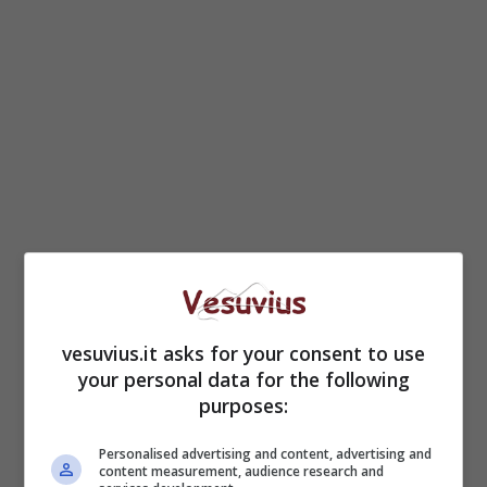
Le trattative con gli americani dell’Acea sono
vesuvius.it asks for your consent to use
ancora in corso, ma
a Napoli si punta ad un
your personal data for the following
evento extra-large: più giorni di regate, più
purposes:
eventi e anche altre zone della città coinvolte
nella manifestazione
, con in cima alla lista
Personalised advertising and content, advertising and
proprio il Molo San Vincenzo, dove dovrebbe
content measurement, audience research and