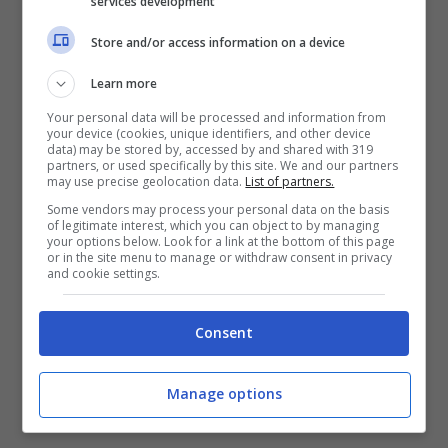
sorgere il Museo del mare e dell’emigrazione.
services development
L’obiettivo è quello di migliorare il
bilancio
Store and/or access information on a device
positivo fatto registrare dalla tappa 2012
delle World Series dell’America’s Cup: 36
Learn more
milioni di ritorno economico a fronte di un
Your personal data will be processed and information from
investimento di 12,2 milioni di euro.
Un
your device (cookies, unique identifiers, and other device
data) may be stored by, accessed by and shared with 319
successo testimoniato dall’aumento del 7% del
partners, or used specifically by this site. We and our partners
numero di passeggeri internazionali registrato
may use precise geolocation data.
List of partners.
ad aprile 2012 rispetto allo stesso mese
Some vendors may process your personal data on the basis
dell’anno prima e dall’incremento del 2,6% delle
of legitimate interest, which you can object to by managing
your options below. Look for a link at the bottom of this page
presenze negli alberghi della città. Numeri
or in the site menu to manage or withdraw consent in privacy
and cookie settings.
importanti anche per la presenza del pubblico
con spettatori che sono oscillati tra i 530mila e i
775 mila: ora si ha poco meno di un anno di
Consent
tempo per organizzare in maniera ancora
migliore l’edizione 2013 e bissare il successo
Manage options
ottenuto ad aprile.