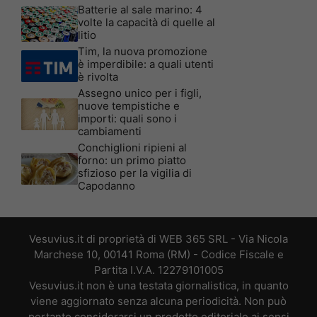
Batterie al sale marino: 4
volte la capacità di quelle al
litio
Tim, la nuova promozione
è imperdibile: a quali utenti
è rivolta
Assegno unico per i figli,
nuove tempistiche e
importi: quali sono i
cambiamenti
Conchiglioni ripieni al
forno: un primo piatto
sfizioso per la vigilia di
Capodanno
Vesuvius.it di proprietà di WEB 365 SRL - Via Nicola
Marchese 10, 00141 Roma (RM) - Codice Fiscale e
Partita I.V.A. 12279101005
Vesuvius.it non è una testata giornalistica, in quanto
viene aggiornato senza alcuna periodicità. Non può
pertanto considerarsi un prodotto editoriale ai sensi