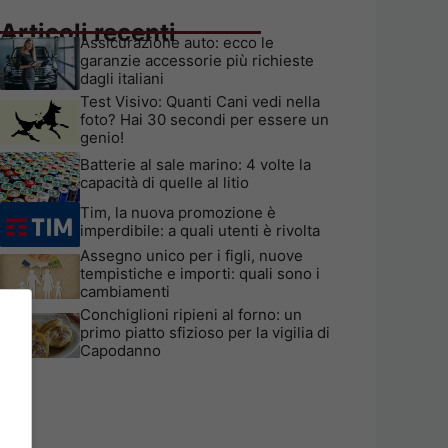
Articoli recenti
Assicurazione auto: ecco le
garanzie accessorie più richieste
dagli italiani
Test Visivo: Quanti Cani vedi nella
foto? Hai 30 secondi per essere un
genio!
Batterie al sale marino: 4 volte la
capacità di quelle al litio
Tim, la nuova promozione è
imperdibile: a quali utenti è rivolta
Assegno unico per i figli, nuove
tempistiche e importi: quali sono i
cambiamenti
Conchiglioni ripieni al forno: un
primo piatto sfizioso per la vigilia di
Capodanno