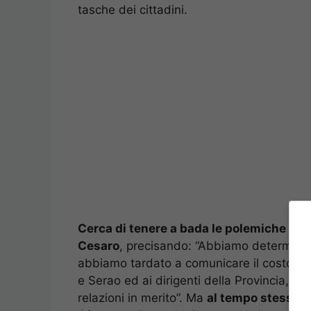
tasche dei cittadini.
Cerca di tenere a bada le polemiche il pr
Cesaro
, precisando: “Abbiamo determinat
abbiamo tardato a comunicare il costo del
e Serao ed ai dirigenti della Provincia, è
relazioni in merito”. Ma
al tempo stesso ba