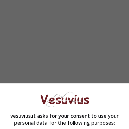
esidente dell’Ente di Piazza Matteotti, Luigi
o un aumento inferiore a quello previsto e se
la Tarsu è perché, insieme agli assessori Caliendo
vesuvius.it asks for your consent to use your
 stato analizzato ogni punto e passaggio delle
personal data for the following purposes:
cchetta le politiche sui rifiuti di Palazzo San