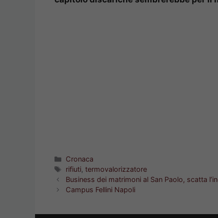
Categorie
Cronaca
Tag
rifiuti
,
termovalorizzatore
Business dei matrimoni al San Paolo, scatta l’i
Campus Fellini Napoli