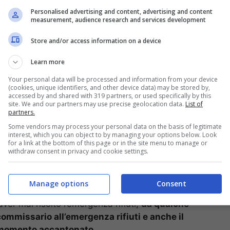
 buon ciclo dei rifiuti oltre a migliorare la
Personalised advertising and content, advertising and content
sità di costruire un termovalorizzatore di ultima
measurement, audience research and services development
e di De Magistris si è battuta affinché fosse
Store and/or access information on a device
ermovalorizzatore a Napoli Est, zona Ponticelli.
Learn more
Your personal data will be processed and information from your device
(cookies, unique identifiers, and other device data) may be stored by,
accessed by and shared with 319 partners, or used specifically by this
site. We and our partners may use precise geolocation data.
List of
partners.
Some vendors may process your personal data on the basis of legitimate
interest, which you can object to by managing your options below. Look
for a link at the bottom of this page or in the site menu to manage or
withdraw consent in privacy and cookie settings.
Manage options
Consent
er mai risolto l’emergenza rifiuti,
da qualche
mmissario all’emergenza rifiuti e anche il
l momento accantonato.