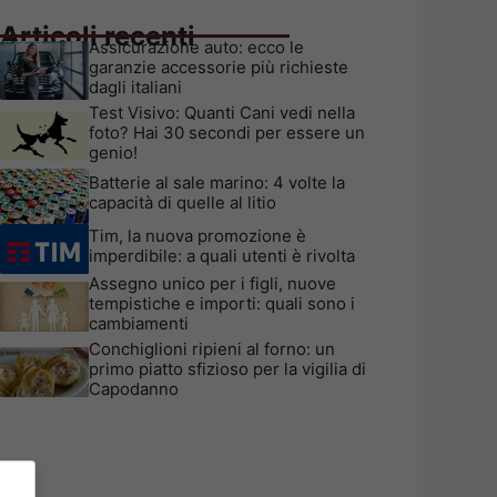
Articoli recenti
Assicurazione auto: ecco le
garanzie accessorie più richieste
dagli italiani
Test Visivo: Quanti Cani vedi nella
foto? Hai 30 secondi per essere un
genio!
Batterie al sale marino: 4 volte la
capacità di quelle al litio
Tim, la nuova promozione è
imperdibile: a quali utenti è rivolta
Assegno unico per i figli, nuove
tempistiche e importi: quali sono i
cambiamenti
Conchiglioni ripieni al forno: un
primo piatto sfizioso per la vigilia di
Capodanno