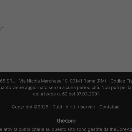
o”
365 SRL - Via Nicola Marchese 10, 00141 Roma (RM) - Codice Fis
 quanto viene aggiornato senza alcuna periodicità. Non può perta
della legge n. 62 del 07.03.2001
Copyright ©2026 - Tutti i diritti riservati -
Contattaci
e attività pubblicitarie su questo sito sono gestite da theCoreA