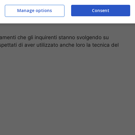
Manage options
Consent
rtamenti che gli inquirenti stanno svolgendo su
spettati di aver utilizzato anche loro la tecnica del