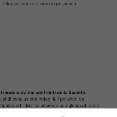
sia Telepass senza essere in possesso
 fraudolenta nei confronti della Società
vvisi di conclusione indagini, i poliziotti del
pania ed il Molise, insieme con gli agenti della
ta, hanno eseguito anche il sequestro probatorio di