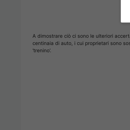
A dimostrare ciò ci sono le ulteriori acce
centinaia di auto, i cui proprietari sono so
‘trenino’.