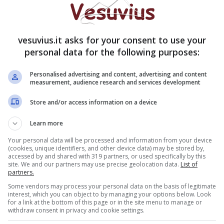
azioni di 37 veicoli.
 Procura di Napoli, hanno portato a scoprire i
vesuvius.it asks for your consent to use your
ettendo in evidenza lo stesso tipo di
personal data for the following purposes:
i: arrivati in prossimità del casello,
si
l pagamento tramite Telepass e passavano senza
Personalised advertising and content, advertising and content
 altre autovetture regolarmente in possesso di
measurement, audience research and services development
 del ‘trenino’) e approfittando della momentanea
Store and/or access information on a device
 modus operandi la Società Tangenziale di Napoli
migliaia di euro e denuncia che il fenomeno ha
Learn more
ultimi tempi.
Your personal data will be processed and information from your device
(cookies, unique identifiers, and other device data) may be stored by,
accessed by and shared with 319 partners, or used specifically by this
site. We and our partners may use precise geolocation data.
List of
partners.
Some vendors may process your personal data on the basis of legitimate
interest, which you can object to by managing your options below. Look
for a link at the bottom of this page or in the site menu to manage or
withdraw consent in privacy and cookie settings.