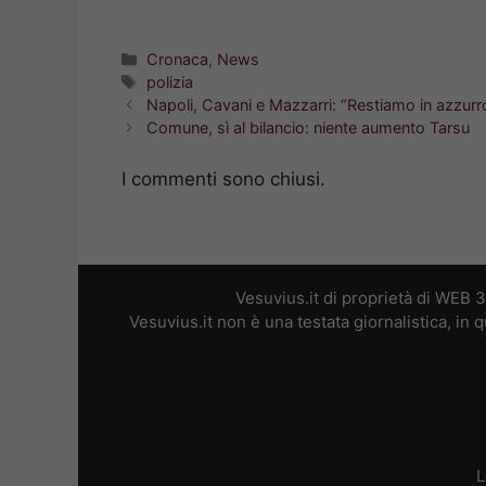
Categorie
Cronaca
,
News
Tag
polizia
Napoli, Cavani e Mazzarri: “Restiamo in azzurr
Comune, sì al bilancio: niente aumento Tarsu
I commenti sono chiusi.
Vesuvius.it di proprietà di WEB 
Vesuvius.it non è una testata giornalistica, in
L