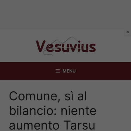
Vai
al
contenuto
MENU
Comune, sì al
bilancio: niente
aumento Tarsu