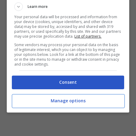
Learn more
Your personal data will be processed and information from
your device (cookies, unique identifiers, and other device
Oltre alla Tarsu che non subirà aumenti, tra gli
data) may be stored by, accessed by and shared with 319
altri punti del bilancio c’è
l’Imu con aliquota al 5
partners, or used specifically by this site. We and our partners
may use precise geolocation data.
List of partners.
per mille sulla prima casa, aliquota massima
Some vendors may process your personal data on the basis
all’1,06% del valore imponibile sulle seconde
of legitimate interest, which you can object to by managing
case
e detrazione fissa di duecento euro e
your options below. Look for a link at the bottom of this page
or in the site menu to manage or withdraw consent in privacy
esenzioni per abitazioni di categoria popolare,
and cookie settings.
ultrapopolare e rurale. Per quanto riguarda
l’Irpef viene introdotto un sistema progressivo,
Consent
con esenzione per redditi fino a 10mila euro.
Manage options