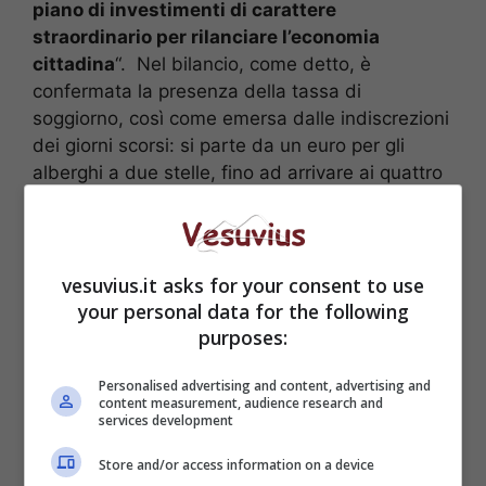
piano di investimenti di carattere
straordinario per rilanciare l’economia
cittadina
“. Nel bilancio, come detto, è
confermata la presenza della tassa di
soggiorno, così come emersa dalle indiscrezioni
dei giorni scorsi: si parte da un euro per gli
alberghi a due stelle, fino ad arrivare ai quattro
euro delle strutture a cinque stelle per un
introito previsto di due milioni di euro.
vesuvius.it asks for your consent to use
your personal data for the following
purposes:
Personalised advertising and content, advertising and
content measurement, audience research and
services development
Store and/or access information on a device