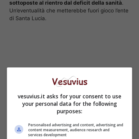
sottoposte al rientro dal deficit della sanità
.
Un’eventualità che metterebbe fuori gioco l’ente
di Santa Lucia.
vesuvius.it asks for your consent to use
your personal data for the following
purposes:
Caldoro però non ci sta e preannuncia “
una
mobilitazione istituzionale per difendere
Personalised advertising and content, advertising and
content measurement, audience research and
imprese e occupazione
” se ” la Campania
services development