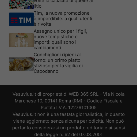
volte la capacità di quelle al
litio
Tim, la nuova promozione
è imperdibile: a quali utenti
è rivolta
Assegno unico per i figli,
nuove tempistiche e
importi: quali sono i
cambiamenti
Conchiglioni ripieni al
forno: un primo piatto
sfizioso per la vigilia di
Capodanno
Vesuvius.it di proprietà di WEB 365 SRL - Via Nicola
Marchese 10, 00141 Roma (RM) - Codice Fiscale e
Partita I.V.A. 12279101005
Vesuvius.it non è una testata giornalistica, in quanto
viene aggiornato senza alcuna periodicità. Non può
pertanto considerarsi un prodotto editoriale ai sensi
della legge n. 62 del 07.03.2001