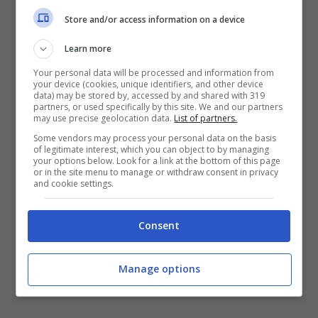
dovesse essere esclusa dai provvedimenti su
compensazioni e risorse”. Il governatore ritiene,
Store and/or access information on a device
infatti, che non è più possibile pagare per gli
Learn more
errori commessi nel passato: “Siamo un
esempio virtuoso per l’Italia – l’arringa di Caldoro
Your personal data will be processed and information from
your device (cookies, unique identifiers, and other device
– dopo tanti anni la Campania ha di nuovo le
data) may be stored by, accessed by and shared with 319
carte in regola”; “abbiamo voluto contenere
partners, or used specifically by this site. We and our partners
may use precise geolocation data.
List of partners.
l’indebitamento – spiega il presidente della
Some vendors may process your personal data on the basis
regione – abbiamo riattivato i fondi strutturali e
of legitimate interest, which you can object to by managing
quindi la parte dello sviluppo e ora abbiamo
your options below. Look for a link at the bottom of this page
or in the site menu to manage or withdraw consent in privacy
grandi progetti”. Programmi per il futuro che
and cookie settings.
richiedono però unione di intenti tra tutte le
forze in causa ed è quello che richiede Caldoro,
Consent
lanciando in questo modo una frecciata
contro i sindacati napoletani che hanno
annunciato una manifestazione per il 4
Manage options
giugno.