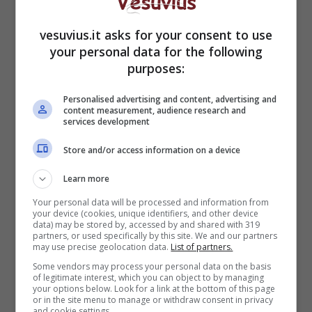
vesuvius.it asks for your consent to use
your personal data for the following
purposes:
L’evento, che
rientra nel calendario del Maggio
Personalised advertising and content, advertising and
dei Monumenti, è a cura dell’assessorato alla
content measurement, audience research and
Cultura e al Turismo del Comune di Napol
i. In
services development
città e in tutta la regione i siti da visitare sono
Store and/or access information on a device
numerosissimi, dal
Museo Archeologico
fino
agli
scavi di Pompei
, passando per
Castel
Learn more
Sant’Elmo
,
Palazzo Reale
e il
Museo di
Your personal data will be processed and information from
Capodimonte
.
your device (cookies, unique identifiers, and other device
data) may be stored by, accessed by and shared with 319
partners, or used specifically by this site. We and our partners
may use precise geolocation data.
List of partners.
Some vendors may process your personal data on the basis
of legitimate interest, which you can object to by managing
your options below. Look for a link at the bottom of this page
or in the site menu to manage or withdraw consent in privacy
and cookie settings.