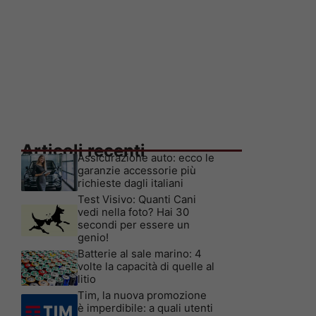
Articoli recenti
Assicurazione auto: ecco le
garanzie accessorie più
richieste dagli italiani
Test Visivo: Quanti Cani
vedi nella foto? Hai 30
secondi per essere un
genio!
Batterie al sale marino: 4
volte la capacità di quelle al
litio
Tim, la nuova promozione
è imperdibile: a quali utenti