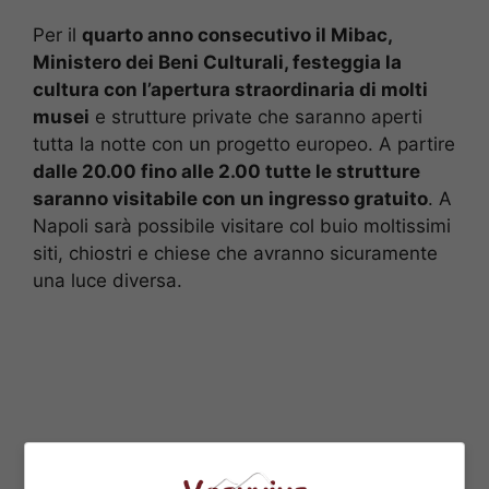
Per il
quarto anno consecutivo il Mibac,
Ministero dei Beni Culturali, festeggia la
cultura con l’apertura straordinaria di molti
musei
e strutture private che saranno aperti
tutta la notte con un progetto europeo. A partire
dalle 20.00 fino alle 2.00 tutte le strutture
saranno visitabile con un ingresso gratuito
. A
Napoli sarà possibile visitare col buio moltissimi
siti, chiostri e chiese che avranno sicuramente
una luce diversa.