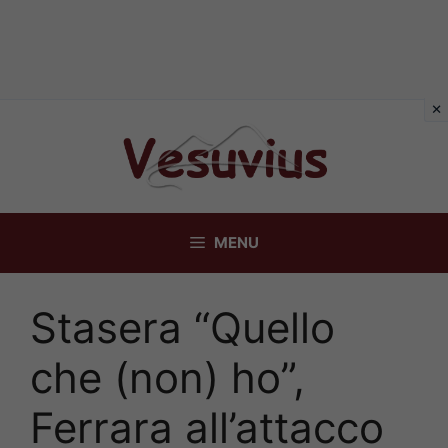
Vai
al
contenuto
MENU
Stasera “Quello
che (non) ho”,
Ferrara all’attacco