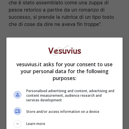
che è stato assemblato come una zuppa di
pesce retorico a partire da un romanzo di
successo, si prende la rubrica di un tipo tosto
che di cose da dire ne aveva fin troppe”.
vesuvius.it asks for your consent to use
your personal data for the following
purposes:
Personalised advertising and content, advertising and
content measurement, audience research and
services development
Store and/or access information on a device
Ma Ferrara ne ha anche per la trasmissione che
esordirà questa sera e che secondo il
Learn more