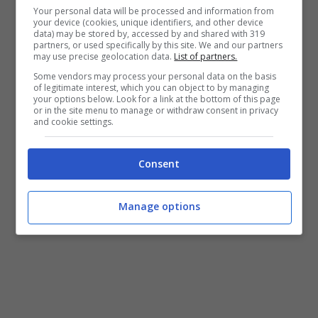
giornalista vedrà “Saviano con l’auricolare di
Your personal data will be processed and information from
Serra e la bonomia un po’ spenta di Fazio” per
your device (cookies, unique identifiers, and other device
data) may be stored by, accessed by and shared with 319
un “rimasuglio di tv dell’indignazione, una
partners, or used specifically by this site. We and our partners
celebrazione di quella cazzata che è l’evento”.
may use precise geolocation data.
List of partners.
Una critica come quelle che spesso
Some vendors may process your personal data on the basis
of legitimate interest, which you can object to by managing
accompagnano l’autore del best sellers
your options below. Look for a link at the bottom of this page
‘Gomorra’ che si conclude così: “Ma via.
or in the site menu to manage or withdraw consent in privacy
and cookie settings.
F
acciamo un comitato, qualcosa di sapido e di
cattivo, qualcosa di rivoltoso e di ribaldo,
basta con Saviano”.
Consent
Manage options