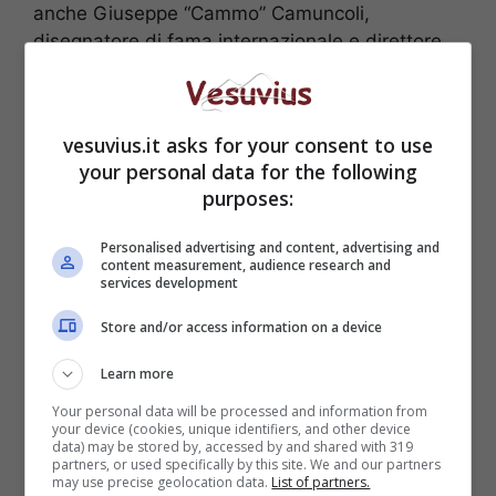
anche Giuseppe “Cammo” Camuncoli,
disegnatore di fama internazionale e direttore
della sede di Reggio Emilia della Scuola. “
La più
grande soddisfazione è vedere i giovani
migliorarsi
– dice Camuncoli –
alcune volte è
vesuvius.it asks for your consent to use
addirittura più gratificante ammirare i progressi
your personal data for the following
di chi, magari meno talentuoso di altri, con
purposes:
dedizione e sudore riesce a raggiungere alti
livelli di professionalità
”.
Personalised advertising and content, advertising and
content measurement, audience research and
services development
Store and/or access information on a device
Learn more
Your personal data will be processed and information from
your device (cookies, unique identifiers, and other device
data) may be stored by, accessed by and shared with 319
partners, or used specifically by this site. We and our partners
may use precise geolocation data.
List of partners.