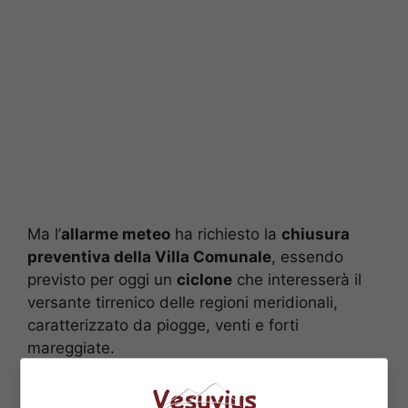
Ma l’
allarme meteo
ha richiesto la
chiusura
preventiva della Villa Comunale
, essendo
previsto per oggi un
ciclone
che interesserà il
versante tirrenico delle regioni meridionali,
caratterizzato da piogge, venti e forti
mareggiate.