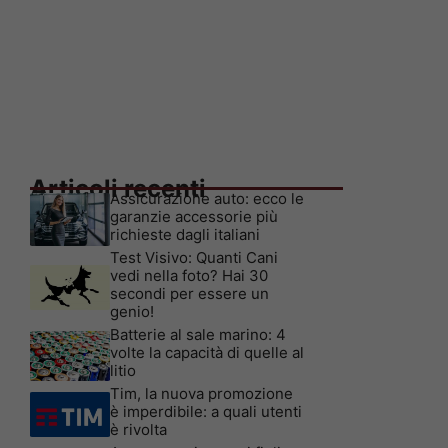
Articoli recenti
Assicurazione auto: ecco le
garanzie accessorie più
richieste dagli italiani
Test Visivo: Quanti Cani
vedi nella foto? Hai 30
secondi per essere un
genio!
Batterie al sale marino: 4
volte la capacità di quelle al
litio
Tim, la nuova promozione
è imperdibile: a quali utenti
è rivolta