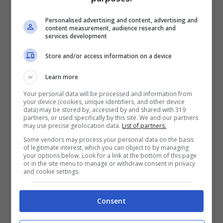
Personalised advertising and content, advertising and
content measurement, audience research and
services development
Store and/or access information on a device
Learn more
Your personal data will be processed and information from
your device (cookies, unique identifiers, and other device
data) may be stored by, accessed by and shared with 319
partners, or used specifically by this site. We and our partners
may use precise geolocation data.
List of partners.
Proprio
la circolazione è quella che sta
Some vendors may process your personal data on the basis
of legitimate interest, which you can object to by managing
creando i maggiori disagi
: per diverse ore è
your options below. Look for a link at the bottom of this page
stata chiusa l’A16 Napoli-Canosa per dare la
or in the site menu to manage or withdraw consent in privacy
and cookie settings.
possibilità di spargere il sale sulle carreggiate,
mentre rimane chiusa al transito per la presenza
di ghiaccio la strada che conduce dalla località
Consent
‘La Siesta’ fino al Cratere. Per quanto riguarda