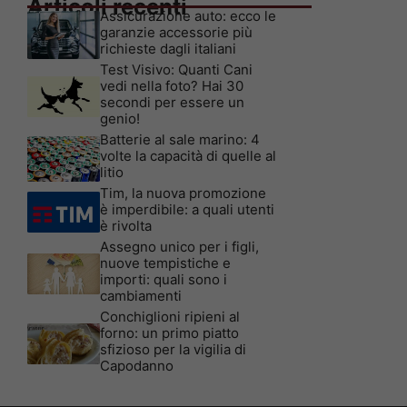
Articoli recenti
Assicurazione auto: ecco le
garanzie accessorie più
richieste dagli italiani
Test Visivo: Quanti Cani
vedi nella foto? Hai 30
secondi per essere un
genio!
Batterie al sale marino: 4
volte la capacità di quelle al
litio
Tim, la nuova promozione
è imperdibile: a quali utenti
è rivolta
Assegno unico per i figli,
nuove tempistiche e
importi: quali sono i
cambiamenti
Conchiglioni ripieni al
forno: un primo piatto
sfizioso per la vigilia di
Capodanno