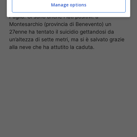
invece i treni si registrano disagi soprattutto
Manage options
sulle tratte che collegano la Campania con la
Puglia. Ci sono anche i lati positivi: a
Montesarchio (provincia di Benevento) un
27enne ha tentato il suicidio gettandosi da
un’altezza di sette metri, ma si è salvato grazie
alla neve che ha attutito la caduta.