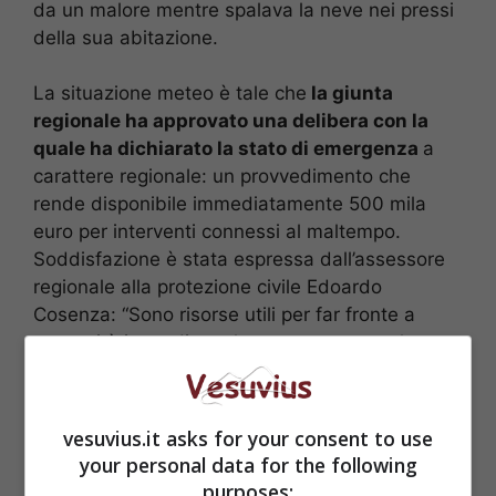
da un malore mentre spalava la neve nei pressi
della sua abitazione.
La situazione meteo è tale che
la giunta
regionale ha approvato una delibera con la
quale ha dichiarato la stato di emergenza
a
carattere regionale: un provvedimento che
rende disponibile immediatamente 500 mila
euro per interventi connessi al maltempo.
Soddisfazione è stata espressa dall’assessore
regionale alla protezione civile Edoardo
Cosenza: “Sono risorse utili per far fronte a
necessità immediate che verranno segnalate
dalle Prefetture e per realizzare opere di
sussidiarietà nei confronti degli enti locali. Già
abbiamo effettuato un approvvigionamento di
vesuvius.it asks for your consent to use
sale per la viabilità stradale”.
your personal data for the following
purposes: