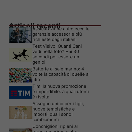
Articoli recenti
Assicurazione auto: ecco le
garanzie accessorie più
richieste dagli italiani
Test Visivo: Quanti Cani
vedi nella foto? Hai 30
secondi per essere un
genio!
Batterie al sale marino: 4
volte la capacità di quelle al
litio
Tim, la nuova promozione
è imperdibile: a quali utenti
è rivolta
Assegno unico per i figli,
nuove tempistiche e
importi: quali sono i
cambiamenti
Conchiglioni ripieni al
forno: un primo piatto