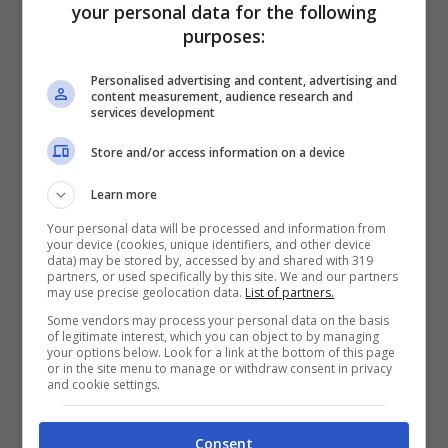
your personal data for the following
personam”
. La reazione di Cosentino è infatti
purposes:
stata durissima ed ha lanciato strali in tutte le
direzioni, contro i magistrati, contro la Procura,
Personalised advertising and content, advertising and
contro il Tribunale del Riesame: a sua volta ha
content measurement, audience research and
accusato tali organi di essere guidati
services development
nell’inchiesta da un violento pregiudizio nei suoi
Store and/or access information on a device
riguardi e da membri schierati
ideologicamente, nonché di forte connotazione
Learn more
politica, come il presidente del Tribunale del
Your personal data will be processed and information from
Riesame, Nicola Quatrano.
your device (cookies, unique identifiers, and other device
data) may be stored by, accessed by and shared with 319
partners, or used specifically by this site. We and our partners
may use precise geolocation data.
List of partners.
Some vendors may process your personal data on the basis
of legitimate interest, which you can object to by managing
your options below. Look for a link at the bottom of this page
or in the site menu to manage or withdraw consent in privacy
and cookie settings.
Consent