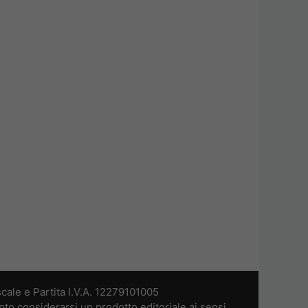
cale e Partita I.V.A. 12279101005
nto considerarsi un prodotto editoriale ai sensi