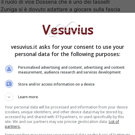
l ruolo di vice Dossena che è uno dei tasselli
, Zuniga si è dovuto adattare a giocare sulla fascia
uello di terzino destro. Con l’arrivo del calciatore
sere impiegato solo come vice-Maggio e
Mazzarri
ver
.
vesuvius.it asks for your consent to use your
li azzurri, la lista di Bigon è lunga: si va
personal data for the following purposes:
Dybala, passando per il Eduardo Vargas “il nuovo
impossibile visto l’agguerrita concorrenza che c’è
Personalised advertising and content, advertising and content
possibili acquisti c’è anche un attaccante che da
measurement, audience research and services development
i Eren Derdiyok, bomber svizzero attualmente di
Store and/or access information on a device
urri lo seguono da almeno un paio di anni, ma ora
direttore del noto portale svizzero 4-4-2.com,
Learn more
 CRC, ha affermato che l’attaccante potrebbe presto
Your personal data will be processed and information from your device
correrà pazientare qualche mese: l’affare, infatti,
(cookies, unique identifiers, and other device data) may be stored by,
accessed by and shared with 319 partners, or used specifically by this
site. We and our partners may use precise geolocation data.
List of
partners.
Some vendors may process your personal data on the basis of legitimate