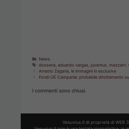
Categorie
News
Tag
dossena
,
eduardo vargas
,
juventus
,
mazzarri
,
Arresto Zagaria, le immagini in esclusiva
Fondi UE Campania: probabile dirottamento su a
I commenti sono chiusi.
Vesuvius.it di proprietà di WEB 
Vesuvius.it non è una testata giornalistica, in