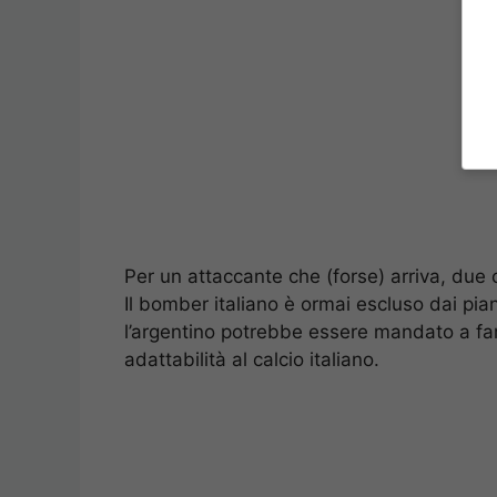
Per un attaccante che (forse) arriva, due 
Il bomber italiano è ormai escluso dai pia
l’argentino potrebbe essere mandato a fare
adattabilità al calcio italiano.