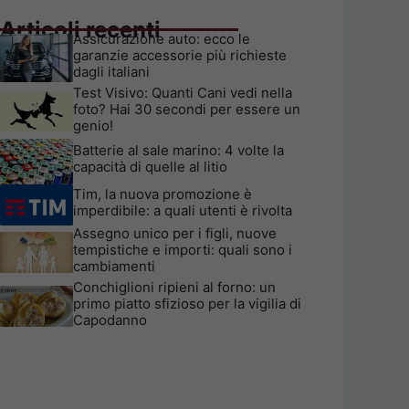
Articoli recenti
Assicurazione auto: ecco le
garanzie accessorie più richieste
dagli italiani
Test Visivo: Quanti Cani vedi nella
foto? Hai 30 secondi per essere un
genio!
Batterie al sale marino: 4 volte la
capacità di quelle al litio
Tim, la nuova promozione è
imperdibile: a quali utenti è rivolta
Assegno unico per i figli, nuove
tempistiche e importi: quali sono i
cambiamenti
Conchiglioni ripieni al forno: un
primo piatto sfizioso per la vigilia di
Capodanno