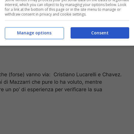
interest, which you can object to by managing your options below. Look
for a link at the bottom of this page or in the site menu to manage or
withdraw consent in privacy and cookie settings.
Manage options
Consent
che (forse) vanno via: Cristiano Lucarelli e Chavez.
ni di Mazzarri che pure lo ha voluto, mentre
 un po’ di esperienza per verificare la sua