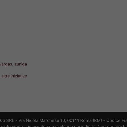
vargas
,
zuniga
ltre iniziative
365 SRL - Via Nicola Marchese 10, 00141 Roma (RM) - Codice Fis
 quanto viene aggiornato senza alcuna periodicità. Non può perta