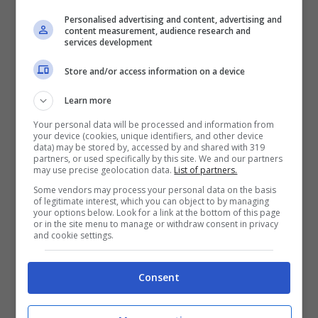
Turris ai tempi della C1.; per Luigi D’Orlando, 39
Personalised advertising and content, advertising and
anni, socio dell’agenzia di Viscovo, spiccato il
content measurement, audience research and
services development
divieto di dimora.
Store and/or access information on a device
Learn more
Your personal data will be processed and information from
your device (cookies, unique identifiers, and other device
data) may be stored by, accessed by and shared with 319
partners, or used specifically by this site. We and our partners
may use precise geolocation data.
List of partners.
Some vendors may process your personal data on the basis
of legitimate interest, which you can object to by managing
your options below. Look for a link at the bottom of this page
or in the site menu to manage or withdraw consent in privacy
and cookie settings.
L’organizzazione, al ritmo di tre-quattro incontri
Consent
al giorno, riusciva a produrre un giro d’affari di
circa 1500 euro al giorno, attestandosi le
tariffe