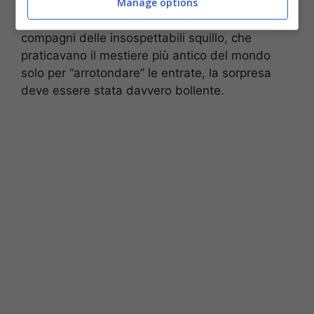
su un costo variabile dai
300 ai 500 euro a
Manage options
prestazione
. Per molti degli inconsapevoli
compagni delle insospettabili squillo, che
praticavano il mestiere più antico del mondo
solo per “arrotondare” le entrate, la sorpresa
deve essere stata davvero bollente.