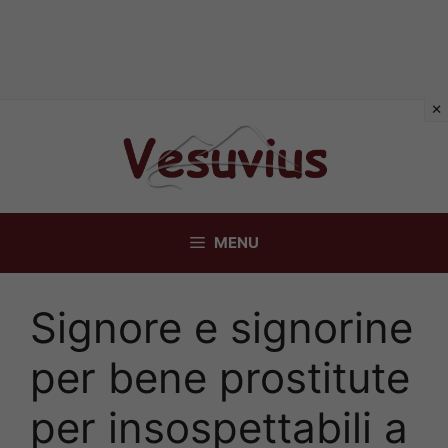
Vai
al
contenuto
MENU
Signore e signorine
per bene prostitute
per insospettabili a