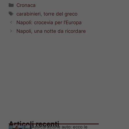
Categorie
Cronaca
Tag
carabinieri
,
torre del greco
Napoli: crocevia per l’Europa
Napoli, una notte da ricordare
Articoli recenti
Assicurazione auto: ecco le