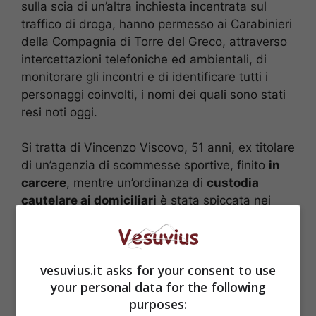
sulla scia di un’altra inchiesta incentrata sul
traffico di droga, hanno permesso ai Carabinieri
della Compagnia di Torre del Greco, attraverso
intercettazioni telefoniche ed ambientali, di
monitorare gli incontri e di identificare tutti i
personaggi coinvolti, i nomi dei quali sono stati
resi noti oggi.
Si tratta di Vincenzo Viscovo, 51 anni, ex titolare
di un’agenzia di scommesse sportive, finito
in
carcere
, mentre un’ordinanza di
custodia
cautelare ai domiciliari
è stata spiccata nei
confronti di Nicola Magliacane, 50 anni,
Enrichetta D’Agosto, 39 anni (nota alle cronache
per essere stata compagna di Giuseppe
vesuvius.it asks for your consent to use
Suarato, uno dei pusher di Diego Armando
your personal data for the following
Maradona) e dei fratelli Gennaro e Vincenzo
purposes:
Acampora, dirigenti della squadra di calcio della