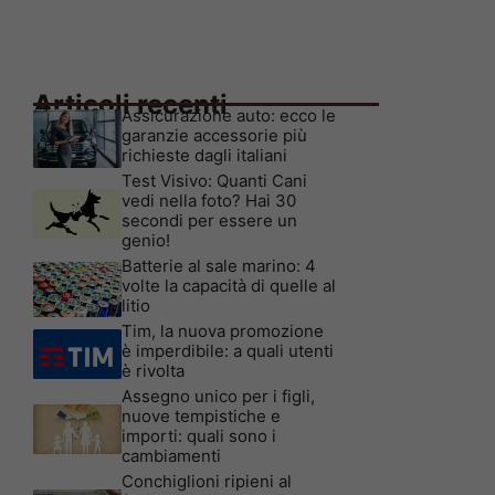
Articoli recenti
Assicurazione auto: ecco le
garanzie accessorie più
richieste dagli italiani
Test Visivo: Quanti Cani
vedi nella foto? Hai 30
secondi per essere un
genio!
Batterie al sale marino: 4
volte la capacità di quelle al
litio
Tim, la nuova promozione
è imperdibile: a quali utenti
è rivolta
Assegno unico per i figli,
nuove tempistiche e
importi: quali sono i
cambiamenti
Conchiglioni ripieni al