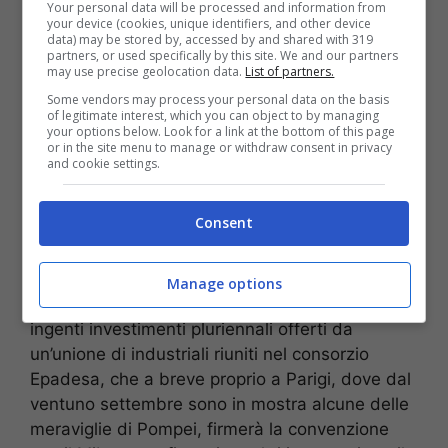
Your personal data will be processed and information from
your device (cookies, unique identifiers, and other device
data) may be stored by, accessed by and shared with 319
partners, or used specifically by this site. We and our partners
may use precise geolocation data.
List of partners.
Some vendors may process your personal data on the basis
of legitimate interest, which you can object to by managing
your options below. Look for a link at the bottom of this page
or in the site menu to manage or withdraw consent in privacy
and cookie settings.
Consent
Manage options
E proprio dalla Francia potrebbero arrivare altri
ingenti investimenti pluriennali offerti da
un’unione di industriali riuniti nel consorzio
Epadesa, che a breve proprio a Parigi, dove dal
ventuno settembre sono in mostra alcune delle
meraviglie di Pompei, firmerà la convenzione