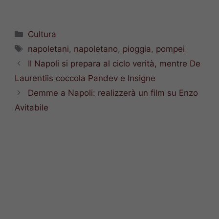
Categorie
Cultura
Tag
napoletani
,
napoletano
,
pioggia
,
pompei
Il Napoli si prepara al ciclo verità, mentre De
Laurentiis coccola Pandev e Insigne
Demme a Napoli: realizzerà un film su Enzo
Avitabile