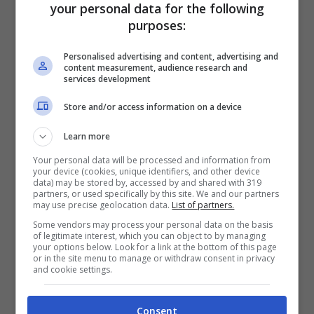
your personal data for the following
impegnano in questo sport. Chiediamo che la
purposes:
Figc operi celermente adottando misure dure
anche per evitare rapide emulazioni.
Personalised advertising and content, advertising and
Denunciamo anche che ci sono arrivate diverse
content measurement, audience research and
telefonate minatorie
di pseudo “camerati” che
services development
ci hanno intimato di non interessarci più della
Store and/or access information on a device
squadra e degli affari di Trisciuoglio. Noi invece
andremo fino in fondo in questa “sporca”
Learn more
vicenda».
Your personal data will be processed and information from
your device (cookies, unique identifiers, and other device
data) may be stored by, accessed by and shared with 319
partners, or used specifically by this site. We and our partners
may use precise geolocation data.
List of partners.
Some vendors may process your personal data on the basis
of legitimate interest, which you can object to by managing
your options below. Look for a link at the bottom of this page
or in the site menu to manage or withdraw consent in privacy
and cookie settings.
Consent