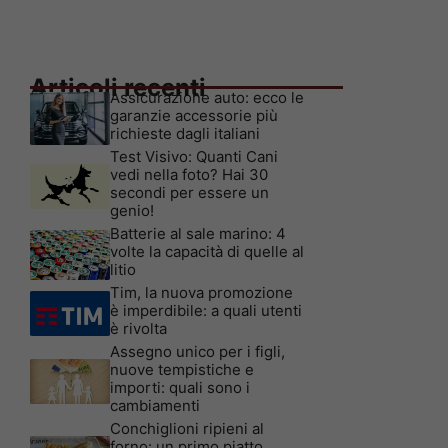
Articoli recenti
Assicurazione auto: ecco le
garanzie accessorie più
richieste dagli italiani
Test Visivo: Quanti Cani
vedi nella foto? Hai 30
secondi per essere un
genio!
Batterie al sale marino: 4
volte la capacità di quelle al
litio
Tim, la nuova promozione
è imperdibile: a quali utenti
è rivolta
Assegno unico per i figli,
nuove tempistiche e
importi: quali sono i
cambiamenti
Conchiglioni ripieni al
forno: un primo piatto