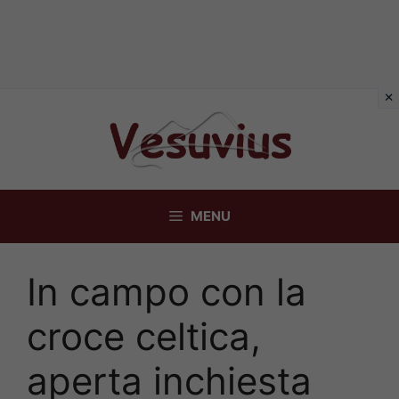
Vai
al
contenuto
MENU
In campo con la
croce celtica,
aperta inchiesta