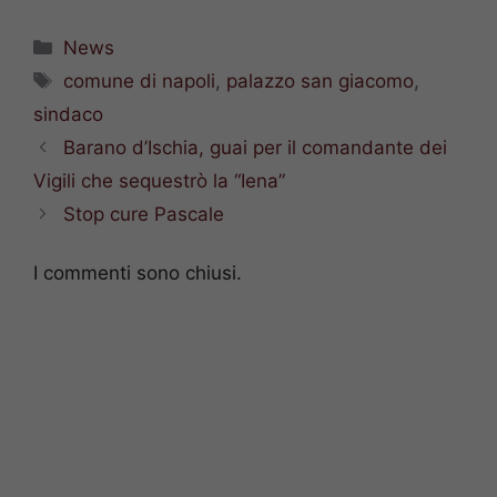
Categorie
News
Tag
comune di napoli
,
palazzo san giacomo
,
sindaco
Barano d’Ischia, guai per il comandante dei
Vigili che sequestrò la “Iena”
Stop cure Pascale
I commenti sono chiusi.