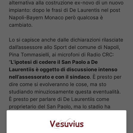
alternativa alla costruzione ex-novo di un nuovo
impianto: dopo le frasi di De Laurentis nel post
Napoli-Bayern Monaco però qualcosa è
cambiato.
Lo si capisce anche dalle dichiarazioni rilasciate
dall’assessore allo Sport del comune di Napoli,
Pina Tommasielli, ai microfoni di Radio CRC:
“
L’ipotesi di cedere il San Paolo a De
Laurentiis è oggetto di discussione intenso
nell’assessorato e con il sindaco
. È presto per
dire come si evolveranno le cose, ma sto
studiando minuziosamente questa eventualità.
È presto per parlare di De Laurentiis come
proprietario del San Paolo, ma lo stadio ha
bisogno di essere rifatto perché questa squadra
ha bisogno di avere uno stadio europeo. Con il
patron azzurro abbiamo in comune l’obiettivo di