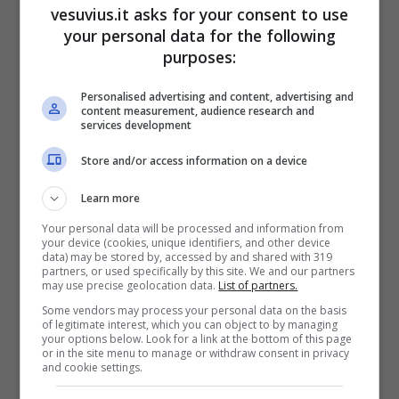
restituire alla città uno stadio decente”.
vesuvius.it asks for your consent to use
L’assessore ha poi precisato come al momento
your personal data for the following
l’unico interlocutore per la cessione del San
purposes:
Paolo sia De Laurentiis: “La trattativa andrà
Personalised advertising and content, advertising and
chiusa tra il Comune di Napoli e il presidente
content measurement, audience research and
azzurro, non esistono altri attori”.
services development
Store and/or access information on a device
Learn more
Your personal data will be processed and information from
your device (cookies, unique identifiers, and other device
data) may be stored by, accessed by and shared with 319
partners, or used specifically by this site. We and our partners
may use precise geolocation data.
List of partners.
Some vendors may process your personal data on the basis
of legitimate interest, which you can object to by managing
your options below. Look for a link at the bottom of this page
or in the site menu to manage or withdraw consent in privacy
and cookie settings.