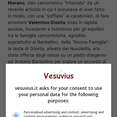
Marano
, clan camorristico “infamato” da un
recente articolo in cui li accusava di aver fatto
in modo, con una “soffiata” ai carabinieri, di fare
arrestare
Valentino Gionta,
boss in rapida
ascesa, invadente e fastidioso per gli equilibri
tra le famiglie camorristiche, sgradito
soprattutto ai Bardellino, della “Nuova Famiglia”:
la testa di Gionta, alleato dei Nuvoletta, era
stata offerta dagli stessi su un piatto d’argento
ad Antonio Bardellino per siglare un accordo di
pace tra i due clan camorristici. Un accordo
infamante, contrario al codice d’onore mafioso,
che macchiava indelebilmente la rispettabilità e
vesuvius.it asks for your consent to use
danneggiava l’immagine dei Nuvoletta:
your personal data for the following
Giancarlo Siani doveva morire. Ciro Cappuccio e
purposes:
Armando del Core, che oggi scontano
l’ergastolo, sono i due
sicari
ingaggiati che con
Personalised advertising and content, advertising and
dieci colpi di pistola 7,65 massacrarono
content measurement, audience research and