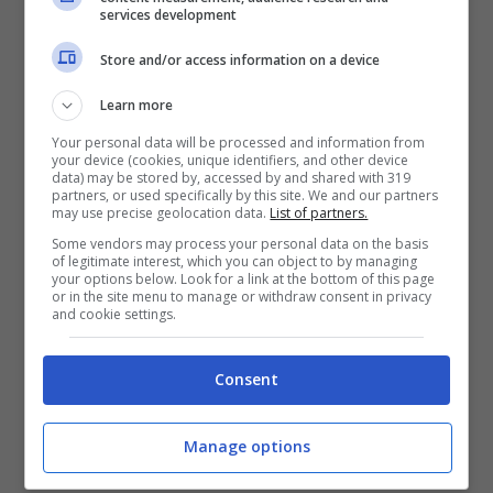
Giancarlo nella sua auto su ordine di Lorenzo
services development
(morto in carcere) e Angelo Nuvoletta, anch’egli
Store and/or access information on a device
condannato all’ergastolo. L’ordine giunse dopo
una serie di summit decisionali con altri
Learn more
esponenti della criminalità organizzata.
Your personal data will be processed and information from
your device (cookies, unique identifiers, and other device
data) may be stored by, accessed by and shared with 319
Ma Giancarlo aveva con sé un
libro
al quale
partners, or used specifically by this site. We and our partners
stava lavorando e che non è mai stato ritrovato:
may use precise geolocation data.
List of partners.
un’altra parte di verità
, probabilmente quella
Some vendors may process your personal data on the basis
più scottante, che non aveva affidato alle
of legitimate interest, which you can object to by managing
your options below. Look for a link at the bottom of this page
pagine del giornale e che è sparita insieme ad
or in the site menu to manage or withdraw consent in privacy
and cookie settings.
altri nomi, probabilmente altri reati e altri
mandanti.
Consent
Manage options