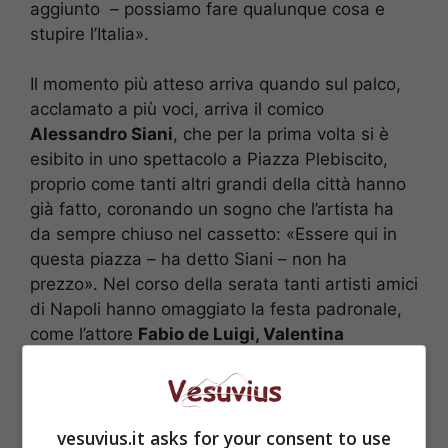
aggiunto – possiamo fare qualunque cosa e
stupire l’Italia».
Il momento più atteso arriva quando sul palco,
acclamato a più voci, arriva il comico
Alessandro Siani
, che per la prima volta si è
esibito in uno spettacolo a Piazza Plebiscito,
proprio come tanti altri grandi della città hanno
già fatto, coronando un sogno che l’artista ha
da sempre chiuso nel cassetto: «Essere qui in
questa piazza – ha detto Siani – non ha
prezzo». Nel corso della serata tanti artisti amici
di Napoli hanno omaggiato la festa padronale,
come l’attore
Fabio de Luigi, Valentina
Lodovini,
l’attrice nostrana protagonista del
blockbuster “Benvenuti al Sud” insieme con lo
stesso Siani, il gruppo musicale dei
Neri per
Caso, Alessandra Amoroso, Guido Lembo e
vesuvius.it asks for your consent to use