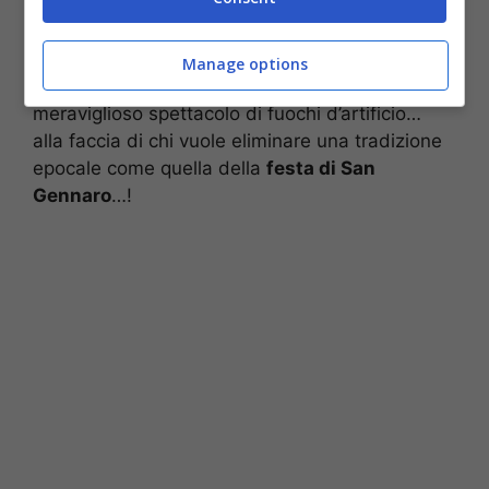
della musica partenopea,
O’ surdat nnammurat
,
che ha coinvolto tutti, sul palco e sotto il palco,
a partire dagli stessi giocatori del Napoli. Infine
Manage options
la serata si è conclusa “col botto”: con un
meraviglioso spettacolo di fuochi d’artificio…
alla faccia di chi vuole eliminare una tradizione
epocale come quella della
festa di San
Gennaro
…!