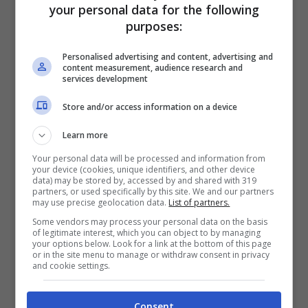
Giuliano dei Negramaro,
che ha inviato un
your personal data for the following
purposes:
video di saluto non potendo essere presente
personalmente all’evento.
Personalised advertising and content, advertising and
content measurement, audience research and
services development
Store and/or access information on a device
Learn more
Your personal data will be processed and information from
your device (cookies, unique identifiers, and other device
data) may be stored by, accessed by and shared with 319
partners, or used specifically by this site. We and our partners
may use precise geolocation data.
List of partners.
Some vendors may process your personal data on the basis
of legitimate interest, which you can object to by managing
your options below. Look for a link at the bottom of this page
or in the site menu to manage or withdraw consent in privacy
Non poteva naturalmente mancare il momento
and cookie settings.
clou della serata, con un’improvvisata quanto
rituale intonazione di una delle canzoni simbolo
Consent