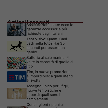
Articoli recenti
Assicurazione auto: ecco le
garanzie accessorie più
richieste dagli italiani
Test Visivo: Quanti Cani
vedi nella foto? Hai 30
secondi per essere un
genio!
Batterie al sale marino: 4
volte la capacità di quelle al
litio
Tim, la nuova promozione
è imperdibile: a quali utenti
è rivolta
Assegno unico per i figli,
nuove tempistiche e
importi: quali sono i
cambiamenti
Conchiglioni ripieni al