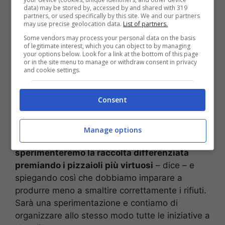
Show.
data) may be stored by, accessed by and shared with 319
partners, or used specifically by this site. We and our partners
may use precise geolocation data.
List of partners.
Un appuntamento da non perdere e che
Some vendors may process your personal data on the basis
quest’anno coniuga vari elementi fra loro, dal
of legitimate interest, which you can object to by managing
gemellaggio culinario
con altri prodotti tipici
your options below. Look for a link at the bottom of this page
or in the site menu to manage or withdraw consent in privacy
della Campania, fino al sostegno della
and cookie settings.
candidatura della
pizza a Patrimonio
Immateriale dell’Umanità, passando per il
Consent
riciclaggio dei rifiuti.
E proprio il patrocinio del
comune di Napoli all’evento ha una valenza
pedagogica
, così come lo stesso
sindaco De
Manage options
Magistris
ha affermato: “Al Napoli Pizza Village
sperimenteremo la raccolta differenziata
premiando i pizzaioli più virtuosi
– dice – e
spiegando così che dobbiamo imparare a
produrre meno a smaltire correttamente i rifiuti.
Sarà una sperimentazione e contiamo di
organizzare allo stesso modo tutte le iniziative a