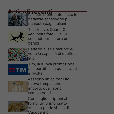
Articoli recenti
Assicurazione auto: ecco le
garanzie accessorie più
richieste dagli italiani
Test Visivo: Quanti Cani
vedi nella foto? Hai 30
secondi per essere un
genio!
Batterie al sale marino: 4
volte la capacità di quelle al
litio
Tim, la nuova promozione
è imperdibile: a quali utenti
è rivolta
Assegno unico per i figli,
nuove tempistiche e
importi: quali sono i
cambiamenti
Conchiglioni ripieni al
forno: un primo piatto
sfizioso per la vigilia di
Capodanno