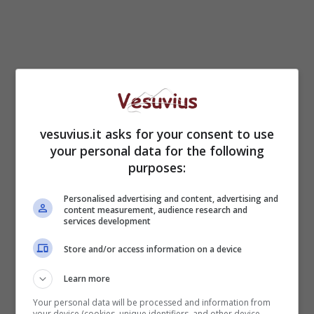
vesuvius.it asks for your consent to use
your personal data for the following
purposes:
Personalised advertising and content, advertising and
content measurement, audience research and
– 7 settembre: Peppe Barra;
services development
– 8 settembre: Napoli in Frac – Napoli in Swing;
– 9 settembre: “Made in Sud” Show;
Store and/or access information on a device
– 10 settembre: Maxi schermo per la partita
Learn more
Cesena – Napoli. A seguire Peppe Iodice;
– 11 settembre: Quiz il Cervellone e Music Live
Your personal data will be processed and information from
your device (cookies, unique identifiers, and other device