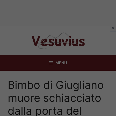
Vai
al
contenuto
MENU
Bimbo di Giugliano
muore schiacciato
dalla porta del