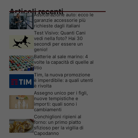
Articoli recenti
Assicurazione auto: ecco le
garanzie accessorie più
richieste dagli italiani
Test Visivo: Quanti Cani
vedi nella foto? Hai 30
secondi per essere un
genio!
Batterie al sale marino: 4
volte la capacità di quelle al
litio
Tim, la nuova promozione
è imperdibile: a quali utenti
è rivolta
Assegno unico per i figli,
nuove tempistiche e
importi: quali sono i
cambiamenti
Conchiglioni ripieni al
forno: un primo piatto
sfizioso per la vigilia di
Capodanno