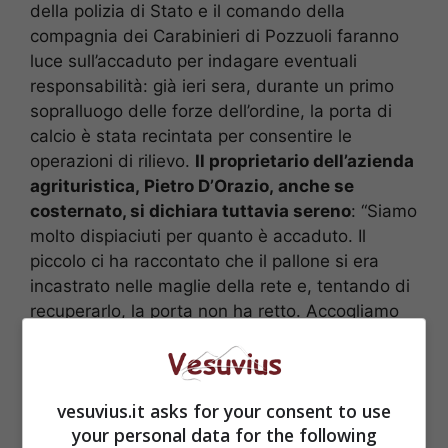
della polizia di Stato e il comando della
compagnia dei Carabinieri di Pozzuoli faranno
luce sull’accaduto per indagare eventuali
responsabilità: già ieri sera, durante un primo
sopralluogo delle forze dell’ordine, la porta di
calcio è stata recintata per consentire le
operazioni di rilievo.
Il proprietario dell’azienda
agrituristica, Pietro D’Orazio, anche se
costernato, si dichiara tuttavia sereno
: “Siamo
molto dispiaciuti per quanto è accaduto. Il
piccolo ci ha raccontato che il pallone si era
incastrato nelle maglie della rete e, tentando di
recuperarlo, la porta non ha retto. Accogliamo
ogni giorno centinaia di bambini,
le strutture
sono a norma
. Questa tragedia ci colpisce
moltissimo, è difficile esprimere quanto
vesuvius.it asks for your consent to use
proviamo. Tengo a ribadire che siamo molto
your personal data for the following
vicini alla famiglia di Michele”.