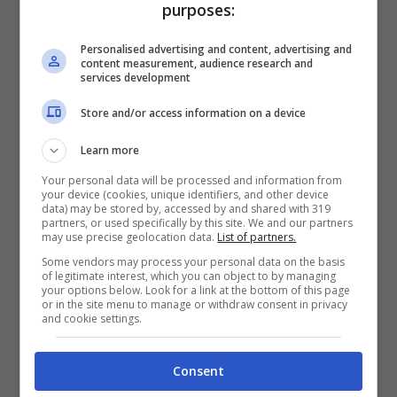
purposes:
E’
polemica
intanto
sui soccorsi
. L
‘ambulanza
Personalised advertising and content, advertising and
pervenuta a prelevare Michele aveva a bordo,
content measurement, audience research and
services development
oltre all’autista, soltanto un infermiere, senza
la presenza di un medico
, così come previsto
Store and/or access information on a device
per i
test sperimentali
(in vigore da aprile per
sei mesi) voluti dalla
Asl Napoli 2
per la
Learn more
riorganizzazione del
118.
Your personal data will be processed and information from
your device (cookies, unique identifiers, and other device
data) may be stored by, accessed by and shared with 319
partners, or used specifically by this site. We and our partners
may use precise geolocation data.
List of partners.
Some vendors may process your personal data on the basis
of legitimate interest, which you can object to by managing
your options below. Look for a link at the bottom of this page
or in the site menu to manage or withdraw consent in privacy
and cookie settings.
Consent