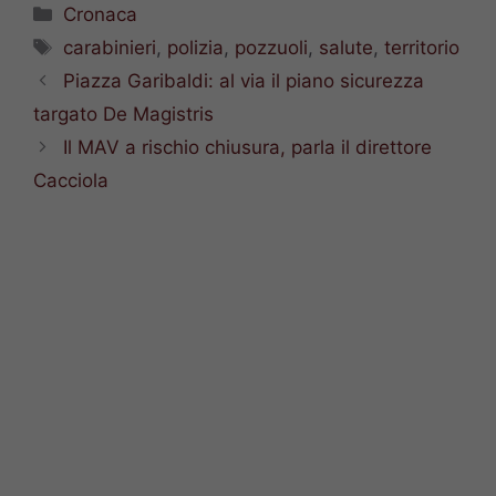
Categorie
Cronaca
Tag
carabinieri
,
polizia
,
pozzuoli
,
salute
,
territorio
Piazza Garibaldi: al via il piano sicurezza
targato De Magistris
Il MAV a rischio chiusura, parla il direttore
Cacciola