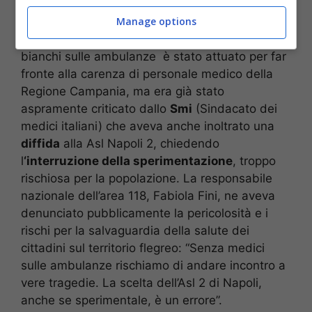
Manage options
Il piano che elimina la presenza dei camici
bianchi sulle ambulanze è stato attuato per far
fronte alla carenza di personale medico della
Regione Campania, ma era già stato
aspramente criticato dallo
Smi
(Sindacato dei
medici italiani) che aveva anche inoltrato una
diffida
alla Asl Napoli 2, chiedendo
l
‘interruzione della sperimentazione
, troppo
rischiosa per la popolazione. La responsabile
nazionale dell’area 118, Fabiola Fini, ne aveva
denunciato pubblicamente la pericolosità e i
rischi per la salvaguardia della salute dei
cittadini sul territorio flegreo: “Senza medici
sulle ambulanze rischiamo di andare incontro a
vere tragedie. La scelta dell’Asl 2 di Napoli,
anche se sperimentale, è un errore”.