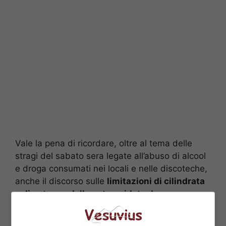
Vale la pena di ricordare, oltre al tema delle
stragi del sabato sera legate all’abuso di alcool
e droga consumati nei locali e nelle discoteche,
anche il discorso sulle
limitazioni di cilindrata
e di potenza delle auto guidate da
giovanissimi neopatentati
, per i quali la
legge
del 29 luglio 2010
prescrive norme precise in