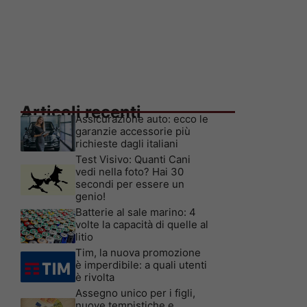
Articoli recenti
Assicurazione auto: ecco le
garanzie accessorie più
richieste dagli italiani
Test Visivo: Quanti Cani
vedi nella foto? Hai 30
secondi per essere un
genio!
Batterie al sale marino: 4
volte la capacità di quelle al
litio
Tim, la nuova promozione
è imperdibile: a quali utenti
è rivolta
Assegno unico per i figli,
nuove tempistiche e