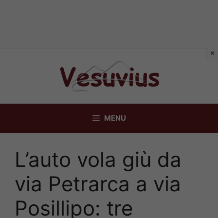
Vai
al
contenuto
MENU
L’auto vola giù da
via Petrarca a via
Posillipo: tre