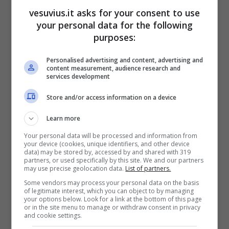
base all’articolo 117 del Nuovo Codice della
vesuvius.it asks for your consent to use
Strada:
Ai titolari di
patente di guida di
your personal data for the following
categoria B, per il primo anno dal rilascio, non
purposes:
e’ consentita la guida di autoveicoli aventi
una potenza specifica
, riferita alla tara,
Personalised advertising and content, advertising and
content measurement, audience research and
superiore a 55 kW/t
.
Nel caso di veicoli di
services development
categoria M1 (autovetture), si applica un
ulteriore limite di potenza massima pari a 70
Store and/or access information on a device
kW
.
Le disposizioni si applicano ai titolari di
Learn more
patente di guida di categoria B rilasciata a
decorrere dal centottantesimo giorno
Your personal data will be processed and information from
your device (cookies, unique identifiers, and other device
successivo alla data di entrata in vigore della
data) may be stored by, accessed by and shared with 319
legge.
partners, or used specifically by this site. We and our partners
may use precise geolocation data.
List of partners.
Some vendors may process your personal data on the basis
of legitimate interest, which you can object to by managing
your options below. Look for a link at the bottom of this page
or in the site menu to manage or withdraw consent in privacy
and cookie settings.