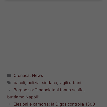
Categorie
Cronaca
,
News
Tag
bacoli
,
polizia
,
sindaco
,
vigili urbani
Borghezio: “I napoletani fanno schifo,
buttiamo Napoli”
Elezioni e camorra: la Digos controlla 1300