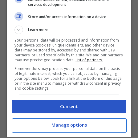
services development
Store and/or access information on a device
Learn more
Your personal data will be processed and information from
your device (cookies, unique identifiers, and other device
data) may be stored by, accessed by and shared with 319
partners, or used specifically by this site. We and our partners
may use precise geolocation data.
List of partners.
Some vendors may process your personal data on the basis
of legitimate interest, which you can object to by managing
your options below. Look for a link at the bottom of this page
or in the site menu to manage or withdraw consent in privacy
A Bacoli quindi potrebbero essere esentati solo
and cookie settings.
coloro che risiedono a Miseno e Miliscola. Tutti
gli altri, secondo la sentenza, dovrebbero
Consent
pagare. Abbiamo deciso quindi con i legali di
fare un passo indietro rispetto ai programmi
annunciati e
abolire il ticket
, peraltro
Manage options
progettato con la videosorveglianza”.