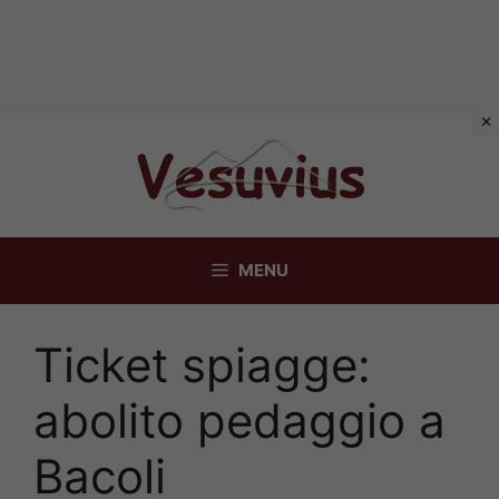
Vai
al
contenuto
MENU
Ticket spiagge:
abolito pedaggio a
Bacoli