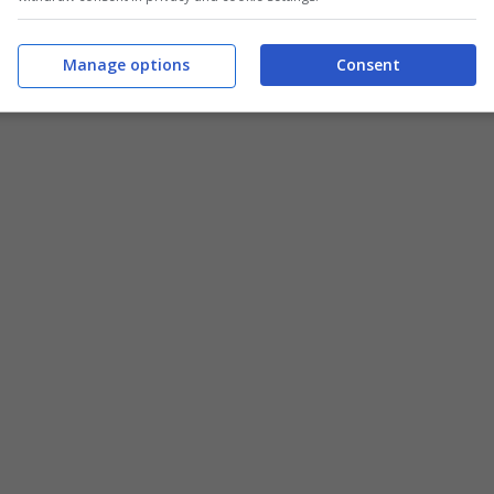
ì 3 maggio, resterà in allestimento fino al 3
antes.
Manage options
Consent