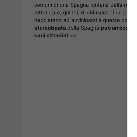
comuni di una Spagna lontana dalla realtà,
dittatura e, quindi, di chiusura di un paes
napoletano ad avvicinarsi a queste opere e
stereotipata
della Spagna
può arrecare a
suoi cittadini
>>.