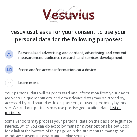
 forgiati, per la maggior parte, dopo molti anni di
e al mondo. Soprattutto all’Europa. Invito il pubblico
 a riflettere con noi
sul danno che la visione
llo sviluppo di un paese, di una città e, quindi, ai
vesuvius.it asks for your consent to use your
personal data for the following purposes:
Personalised advertising and content, advertising and content
measurement, audience research and services development
Store and/or access information on a device
Learn more
Your personal data will be processed and information from your device
(cookies, unique identifiers, and other device data) may be stored by,
accessed by and shared with 319 partners, or used specifically by this
site. We and our partners may use precise geolocation data.
List of
partners.
Some vendors may process your personal data on the basis of legitimate
interest, which you can object to by managing your options below. Look
for a link at the bottom of this page or in the site menu to manage or
withdraw consent in privacy and cookie settings.