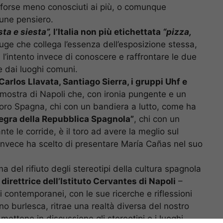
i forse meno conosciuti ai più, o comunque
mune pensiero.
sta e siesta”,
l’Italia non più etichettata
“pizza,
rouge che collega l’essenza dell’esposizione stessa,
n l’intento invece di conoscere e raffrontare le due
e dai luoghi comuni.
arlos Llavata, Santiago Sierra, i gruppi Uhf e
la mostra di Napoli che, con ironia pungente e un
 loro Spagna, chi con un bandiera a lutto, come ha
egra della Repubblica Spagnola”
, chi con un
nte le corride, è il toro ad avere la meglio sul
 invece ha scelto di presentare María Cañas nel suo
ma del rifiuto degli stereotipi della cultura spagnola
direttrice dell’Istituto Cervantes di Napoli
–
i contemporanei, con le sue ricerche e riflessioni
ino burlesca, ritrae una realtà diversa del nostro
, mettono in discussione gli stereotipi e i luoghi