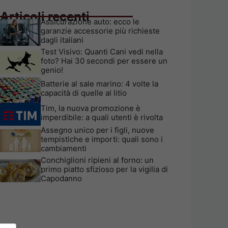
Articoli recenti
Assicurazione auto: ecco le
garanzie accessorie più richieste
dagli italiani
Test Visivo: Quanti Cani vedi nella
foto? Hai 30 secondi per essere un
genio!
Batterie al sale marino: 4 volte la
capacità di quelle al litio
Tim, la nuova promozione è
imperdibile: a quali utenti è rivolta
Assegno unico per i figli, nuove
tempistiche e importi: quali sono i
cambiamenti
Conchiglioni ripieni al forno: un
primo piatto sfizioso per la vigilia di
Capodanno