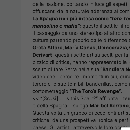
della nazione, portando in luce gli aspett
offuscanti dalla naturale aderenza al co
La Spagna non più intesa come
“toro, fe
mandolino e mafia”
:
questo il sottile fil 
il passaggio da uno stereotipo all’altro co
culture partendo proprio dalle differenze 
Greta Alfaro, María Cañas, Democrazia, C
Derivart:
questi i sette artisti scelti per 
pizzico di critica, hanno rappresentato la
scelto di fare Serra nella sua
“Bandiera N
video che ripercorre i momenti in cui, dura
torero e le sue temibili banderillas, come
cortometraggio
“The Toro’s Revenge”.
<< “[Scusi] … Is this Spain?” affronta il te
e della Spagna – spiega
Maribel Serrano, 
Questa volta un gruppo di eccellenti artist
critiche, da una prospettiva ironica e perf
paese. Gli artisti, attraverso le loro opere