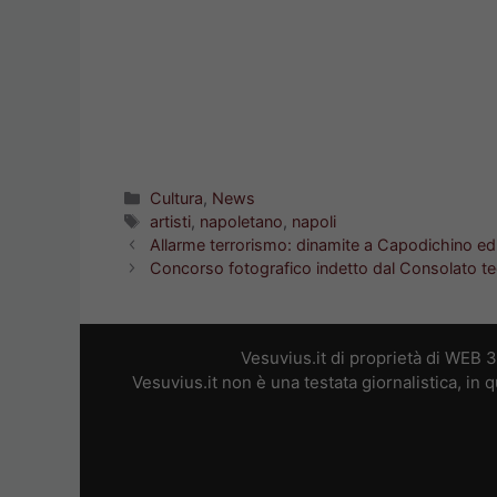
Categorie
Cultura
,
News
Tag
artisti
,
napoletano
,
napoli
Allarme terrorismo: dinamite a Capodichino e
Concorso fotografico indetto dal Consolato t
Vesuvius.it di proprietà di WEB 
Vesuvius.it non è una testata giornalistica, in