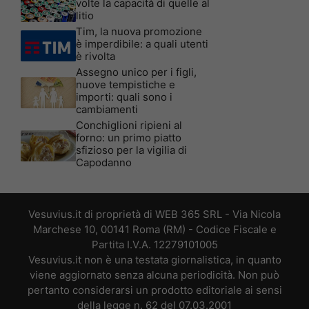
volte la capacità di quelle al
litio
Tim, la nuova promozione
è imperdibile: a quali utenti
è rivolta
Assegno unico per i figli,
nuove tempistiche e
importi: quali sono i
cambiamenti
Conchiglioni ripieni al
forno: un primo piatto
sfizioso per la vigilia di
Capodanno
Vesuvius.it di proprietà di WEB 365 SRL - Via Nicola
Marchese 10, 00141 Roma (RM) - Codice Fiscale e
Partita I.V.A. 12279101005
Vesuvius.it non è una testata giornalistica, in quanto
viene aggiornato senza alcuna periodicità. Non può
pertanto considerarsi un prodotto editoriale ai sensi
della legge n. 62 del 07.03.2001