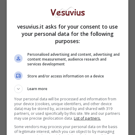
vesuvius.it asks for your consent to use
your personal data for the following
purposes:
Personalised advertising and content, advertising and
content measurement, audience research and
E’
la riflessione la chiave di lettura
dell’intera
services development
opera, tuttavia v’è
una differenza sostanziale
fra la precedente produzione e questa
Store and/or access information on a device
esposta:
la prima, risalente agli anni
Ottanta si
Learn more
dà come “sensazione concava”, attraverso il
ripiegamento interiore tipico della stagione
Your personal data will be processed and information from
your device (cookies, unique identifiers, and other device
concettuale; nei lavori recenti, e in particolare in
data) may be stored by, accessed by and shared with 319
quelli degli anni Novanta e Duemila, l’artista
partners, or used specifically by this site. We and our partners
may use precise geolocation data.
List of partners.
decide di esplorare più attentamente la realtà
Some vendors may process your personal data on the basis
esterna, uscendo dai suoi confini mentali. Prima
of legitimate interest, which you can object to by managing