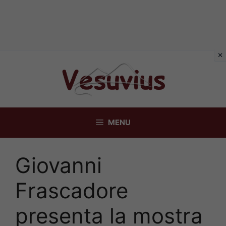
Vai
al
contenuto
MENU
Giovanni
Frascadore
presenta la mostra