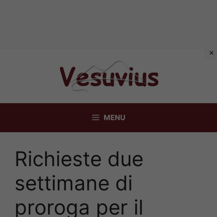
Vai
al
contenuto
MENU
Richieste due
settimane di
proroga per il