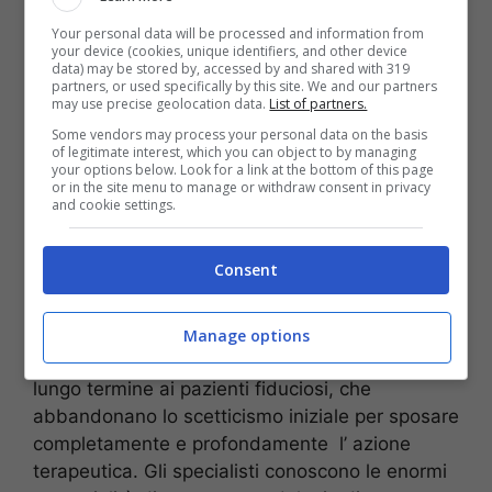
sostenuto i lavoratori dichiarandosi speranzoso
che la struttura possa reggere nonostante il
Your personal data will be processed and information from
your device (cookies, unique identifiers, and other device
rischio di chiusura ed il blocco ai nuovi cicli di
data) may be stored by, accessed by and shared with 319
cura. La
Regione
, infatti, in regime di
partners, or used specifically by this site. We and our partners
may use precise geolocation data.
List of partners.
commissariamento
, non può erogare
Some vendors may process your personal data on the basis
prestazioni aggiuntive imposte a livello centrale
of legitimate interest, which you can object to by managing
senza lo sblocco dei finanziamenti della sanità.
your options below. Look for a link at the bottom of this page
or in the site menu to manage or withdraw consent in privacy
Iommelli e Schiano sperano che la soluzione
and cookie settings.
possa arrivare presto per i
lavoratori
, ma
soprattutto per i pazienti che, grazie ad una
Consent
tecnica antica e conosciuta come l’ agopuntura,
riescono a ritrovare equilbrio e salute.
Manage options
L’
agopuntura
, infatti, garantisce benefici a
lungo termine ai pazienti fiduciosi, che
abbandonano lo scetticismo iniziale per sposare
completamente e profondamente l’ azione
terapeutica. Gli specialisti conoscono le enormi