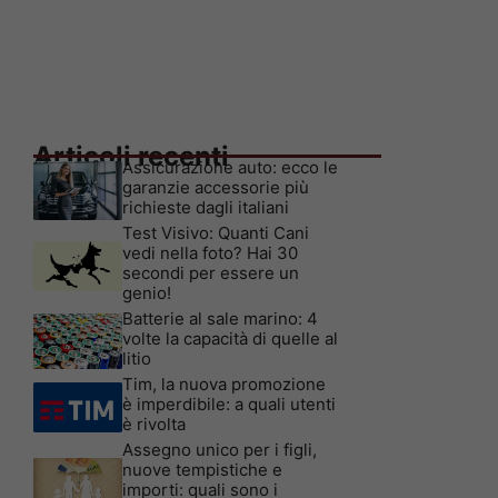
Articoli recenti
Assicurazione auto: ecco le
garanzie accessorie più
richieste dagli italiani
Test Visivo: Quanti Cani
vedi nella foto? Hai 30
secondi per essere un
genio!
Batterie al sale marino: 4
volte la capacità di quelle al
litio
Tim, la nuova promozione
è imperdibile: a quali utenti
è rivolta
Assegno unico per i figli,
nuove tempistiche e
importi: quali sono i