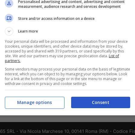
Personalised advertising and content, advertising and content
measurement, audience research and services development
Store and/or access information on a device
Learn more
Your personal data will be processed and information from your device
(cookies, unique identifiers, and other device data) may be stored by,
accessed by and shared with 319 partners, or used specifically by this
site. We and our partners may use precise geolocation data.
List of
partners.
Some vendors may process your personal data on the basis of legitimate
interest, which you can object to by managing your options below. Look
for a link at the bottom of this page or in the site menu to manage or
withdraw consent in privacy and cookie settings.
Manage options
Consent
365 SRL - Via Nicola Marchese 10, 00141 Roma (RM) - Codice Fis