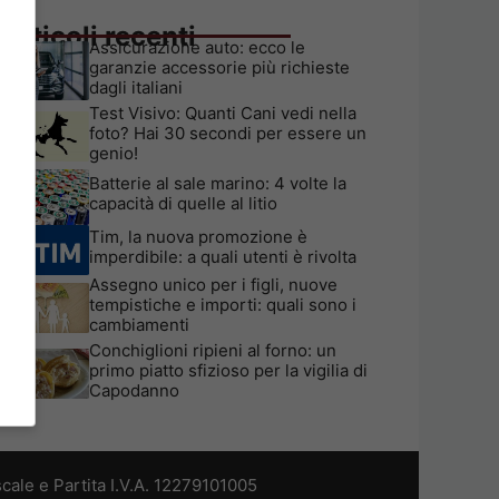
Articoli recenti
Assicurazione auto: ecco le
garanzie accessorie più richieste
dagli italiani
Test Visivo: Quanti Cani vedi nella
foto? Hai 30 secondi per essere un
genio!
Batterie al sale marino: 4 volte la
capacità di quelle al litio
Tim, la nuova promozione è
imperdibile: a quali utenti è rivolta
Assegno unico per i figli, nuove
tempistiche e importi: quali sono i
cambiamenti
Conchiglioni ripieni al forno: un
primo piatto sfizioso per la vigilia di
Capodanno
cale e Partita I.V.A. 12279101005