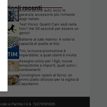
Articoli recenti
Assicurazione auto: ecco le
garanzie accessorie più richieste
dagli italiani
Test Visivo: Quanti Cani vedi nella
foto? Hai 30 secondi per essere un
genio!
Batterie al sale marino: 4 volte la
capacità di quelle al litio
Tim, la nuova promozione è
imperdibile: a quali utenti è rivolta
Assegno unico per i figli, nuove
tempistiche e importi: quali sono i
cambiamenti
Conchiglioni ripieni al forno: un
primo piatto sfizioso per la vigilia di
Capodanno
cale e Partita I.V.A. 12279101005