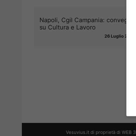
Napoli, Cgil Campania: convegno
su Cultura e Lavoro
26 Luglio 2013
Vesuvius.it di proprietà di WEB 