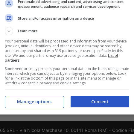
Personalised advertising and content, advertising and content
measurement, audience research and services development
Store and/or access information on a device
Pompei città proibita: scavi a
rischio espulsione dai siti Unesco
Learn more
3 Luglio 2013
Your personal data will be processed and information from your device
(cookies, unique identifiers, and other device data) may be stored by,
accessed by and shared with 319 partners, or used specifically by this
site. We and our partners may use precise geolocation data.
List of
partners.
Some vendors may process your personal data on the basis of legitimate
interest, which you can object to by managing your options below. Look
for a link at the bottom of this page or in the site menu to manage or
withdraw consent in privacy and cookie settings.
Manage options
Consent
365 SRL - Via Nicola Marchese 10, 00141 Roma (RM) - Codice Fis