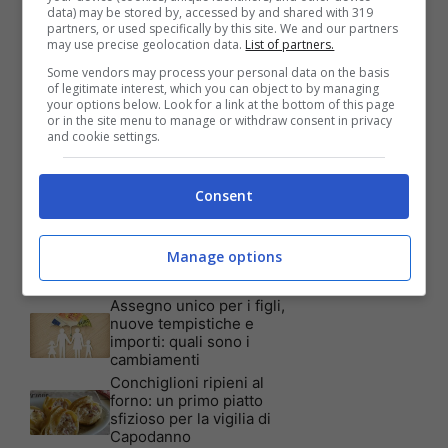
data) may be stored by, accessed by and shared with 319
partners, or used specifically by this site. We and our partners
Articoli recenti
may use precise geolocation data.
List of partners.
Assicurazione auto: ecco le
garanzie accessorie più
Some vendors may process your personal data on the basis
richieste dagli italiani
of legitimate interest, which you can object to by managing
your options below. Look for a link at the bottom of this page
Test Visivo: Quanti Cani
or in the site menu to manage or withdraw consent in privacy
vedi nella foto? Hai 30
and cookie settings.
secondi per essere un
genio!
Batterie al sale marino: 4
Consent
volte la capacità di quelle al
litio
Tim, la nuova promozione
Manage options
è imperdibile: a quali utenti
è rivolta
Assegno unico per i figli,
nuove tempistiche e
importi: quali sono i
cambiamenti
Conchiglioni ripieni al
forno: un primo piatto
sfizioso per la vigilia di
Capodanno