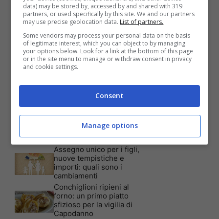
data) may be stored by, accessed by and shared with 319
partners, or used specifically by this site. We and our partners
Articoli recenti
may use precise geolocation data.
List of partners.
Assicurazione auto: ecco le
garanzie accessorie più
Some vendors may process your personal data on the basis
richieste dagli italiani
of legitimate interest, which you can object to by managing
your options below. Look for a link at the bottom of this page
Test Visivo: Quanti Cani
or in the site menu to manage or withdraw consent in privacy
vedi nella foto? Hai 30
and cookie settings.
secondi per essere un
genio!
Batterie al sale marino: 4
Consent
volte la capacità di quelle al
litio
Tim, la nuova promozione
Manage options
è imperdibile: a quali utenti
è rivolta
Assegno unico per i figli,
nuove tempistiche e
importi: quali sono i
cambiamenti
Conchiglioni ripieni al
forno: un primo piatto
sfizioso per la vigilia di
Capodanno