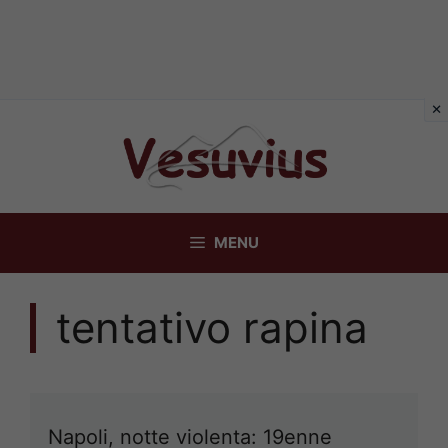
Vai
al
contenuto
MENU
tentativo rapina
Napoli, notte violenta: 19enne