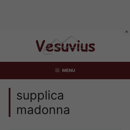
Vai
al
contenuto
MENU
supplica
madonna