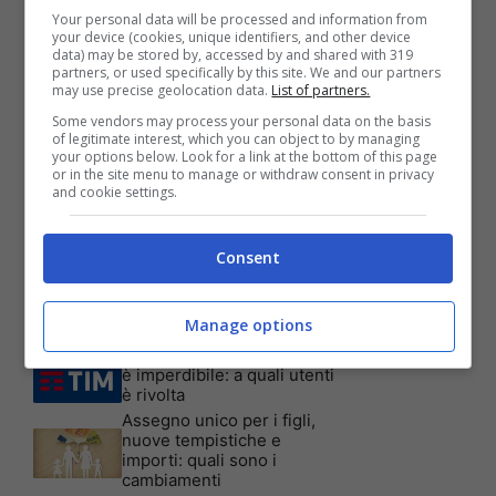
Your personal data will be processed and information from
your device (cookies, unique identifiers, and other device
data) may be stored by, accessed by and shared with 319
partners, or used specifically by this site. We and our partners
may use precise geolocation data.
List of partners.
Articoli recenti
Some vendors may process your personal data on the basis
Assicurazione auto: ecco le
of legitimate interest, which you can object to by managing
your options below. Look for a link at the bottom of this page
garanzie accessorie più
or in the site menu to manage or withdraw consent in privacy
richieste dagli italiani
and cookie settings.
Test Visivo: Quanti Cani
vedi nella foto? Hai 30
secondi per essere un
Consent
genio!
Batterie al sale marino: 4
volte la capacità di quelle al
Manage options
litio
Tim, la nuova promozione
è imperdibile: a quali utenti
è rivolta
Assegno unico per i figli,
nuove tempistiche e
importi: quali sono i
cambiamenti