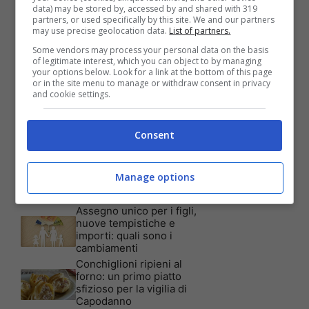
data) may be stored by, accessed by and shared with 319
partners, or used specifically by this site. We and our partners
Articoli recenti
may use precise geolocation data.
List of partners.
Assicurazione auto: ecco le
garanzie accessorie più
Some vendors may process your personal data on the basis
richieste dagli italiani
of legitimate interest, which you can object to by managing
your options below. Look for a link at the bottom of this page
Test Visivo: Quanti Cani
or in the site menu to manage or withdraw consent in privacy
vedi nella foto? Hai 30
and cookie settings.
secondi per essere un
genio!
Batterie al sale marino: 4
Consent
volte la capacità di quelle al
litio
Tim, la nuova promozione
Manage options
è imperdibile: a quali utenti
è rivolta
Assegno unico per i figli,
nuove tempistiche e
importi: quali sono i
cambiamenti
Conchiglioni ripieni al
forno: un primo piatto
sfizioso per la vigilia di
Capodanno