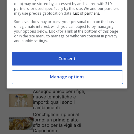
data) may be stored by, accessed by and shared with 319
partners, or used specifically by this site. We and our partners
Articoli recenti
may use precise geolocation data.
List of partners.
Assicurazione auto: ecco le
garanzie accessorie più
Some vendors may process your personal data on the basis
richieste dagli italiani
of legitimate interest, which you can object to by managing
your options below. Look for a link at the bottom of this page
Test Visivo: Quanti Cani
or in the site menu to manage or withdraw consent in privacy
vedi nella foto? Hai 30
and cookie settings.
secondi per essere un
genio!
Batterie al sale marino: 4
Consent
volte la capacità di quelle al
litio
Tim, la nuova promozione
Manage options
è imperdibile: a quali utenti
è rivolta
Assegno unico per i figli,
nuove tempistiche e
importi: quali sono i
cambiamenti
Conchiglioni ripieni al
forno: un primo piatto
sfizioso per la vigilia di
Capodanno