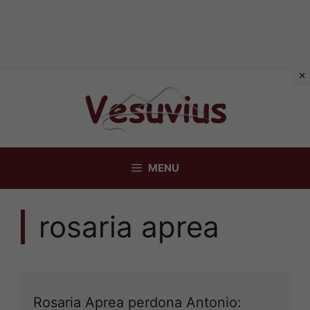
Vai
al
contenuto
MENU
rosaria aprea
Rosaria Aprea perdona Antonio: