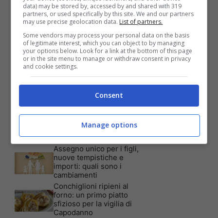
data) may be stored by, accessed by and shared with 319
partners, or used specifically by this site. We and our partners
Articoli recenti
may use precise geolocation data.
List of partners.
Assicurazione auto: ecco le
garanzie accessorie più
Some vendors may process your personal data on the basis
richieste dagli italiani
of legitimate interest, which you can object to by managing
your options below. Look for a link at the bottom of this page
Test Visivo: Quanti Cani
or in the site menu to manage or withdraw consent in privacy
vedi nella foto? Hai 30
and cookie settings.
secondi per essere un
genio!
Batterie al sale marino: 4
Consent
volte la capacità di quelle al
litio
Tim, la nuova promozione
Manage options
è imperdibile: a quali utenti
è rivolta
Assegno unico per i figli,
nuove tempistiche e
importi: quali sono i
cambiamenti
Conchiglioni ripieni al
forno: un primo piatto
sfizioso per la vigilia di
Capodanno