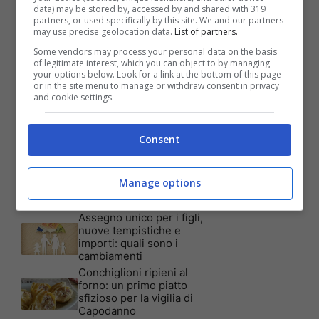
data) may be stored by, accessed by and shared with 319
partners, or used specifically by this site. We and our partners
Articoli recenti
may use precise geolocation data.
List of partners.
Assicurazione auto: ecco le
garanzie accessorie più
Some vendors may process your personal data on the basis
richieste dagli italiani
of legitimate interest, which you can object to by managing
your options below. Look for a link at the bottom of this page
Test Visivo: Quanti Cani
or in the site menu to manage or withdraw consent in privacy
vedi nella foto? Hai 30
and cookie settings.
secondi per essere un
genio!
Batterie al sale marino: 4
Consent
volte la capacità di quelle al
litio
Tim, la nuova promozione
Manage options
è imperdibile: a quali utenti
è rivolta
Assegno unico per i figli,
nuove tempistiche e
importi: quali sono i
cambiamenti
Conchiglioni ripieni al
forno: un primo piatto
sfizioso per la vigilia di
Capodanno