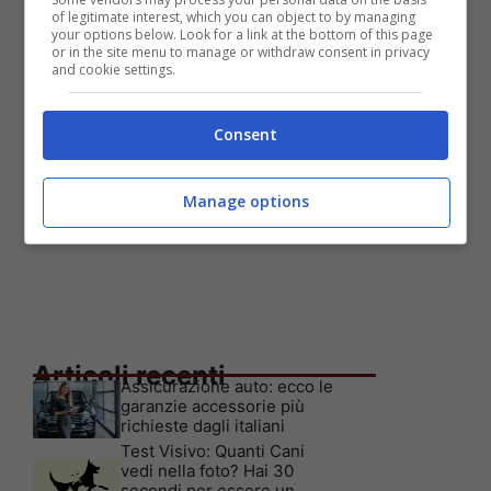
of legitimate interest, which you can object to by managing
your options below. Look for a link at the bottom of this page
or in the site menu to manage or withdraw consent in privacy
and cookie settings.
Consent
Manage options
Articoli recenti
Assicurazione auto: ecco le
garanzie accessorie più
richieste dagli italiani
Test Visivo: Quanti Cani
vedi nella foto? Hai 30
secondi per essere un