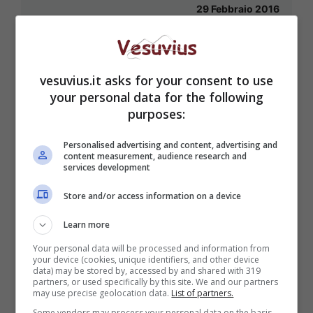
29 Febbraio 2016
vesuvius.it asks for your consent to use
Terremoto a Salerno, magnitudo 3.7
your personal data for the following
purposes:
22 Gennaio 2014
Personalised advertising and content, advertising and
content measurement, audience research and
services development
Store and/or access information on a device
Emergenza Sardegna, arrivano aiuti
da società napoletana
Learn more
19 Novembre 2013
Your personal data will be processed and information from
your device (cookies, unique identifiers, and other device
data) may be stored by, accessed by and shared with 319
partners, or used specifically by this site. We and our partners
may use precise geolocation data.
List of partners.
Some vendors may process your personal data on the basis