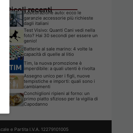
Articoli recenti
Assicurazione auto: ecco le
garanzie accessorie più richieste
dagli italiani
Test Visivo: Quanti Cani vedi nella
foto? Hai 30 secondi per essere un
genio!
Batterie al sale marino: 4 volte la
capacità di quelle al litio
Tim, la nuova promozione è
imperdibile: a quali utenti è rivolta
Assegno unico per i figli, nuove
tempistiche e importi: quali sono i
cambiamenti
Conchiglioni ripieni al forno: un
primo piatto sfizioso per la vigilia di
Capodanno
cale e Partita I.V.A. 12279101005