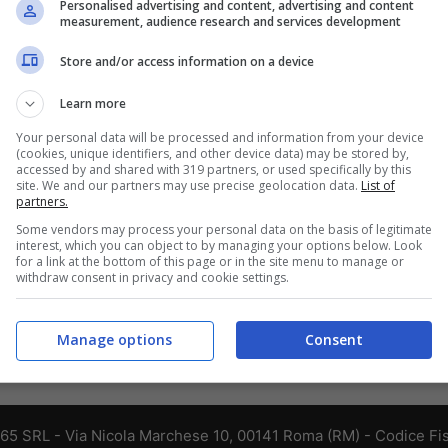
Personalised advertising and content, advertising and content
measurement, audience research and services development
Store and/or access information on a device
Learn more
Your personal data will be processed and information from your device
(cookies, unique identifiers, and other device data) may be stored by,
accessed by and shared with 319 partners, or used specifically by this
site. We and our partners may use precise geolocation data.
List of
partners.
Some vendors may process your personal data on the basis of legitimate
interest, which you can object to by managing your options below. Look
for a link at the bottom of this page or in the site menu to manage or
withdraw consent in privacy and cookie settings.
Manage options
Consent
365 SRL - Via Nicola Marchese 10, 00141 Roma (RM) - Codice Fis