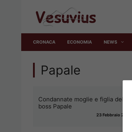
Vai
al
contenuto
CRONACA
ECONOMIA
NEWS
Papale
Condannate moglie e figlia del
boss Papale
23 Febbraio 2016