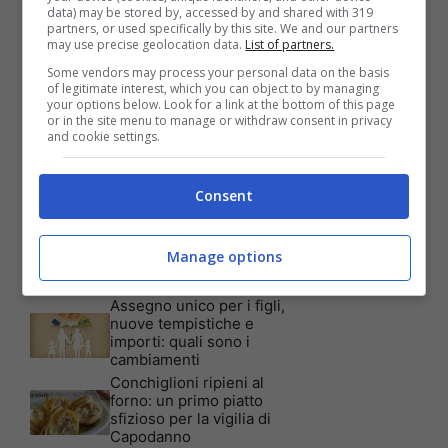
data) may be stored by, accessed by and shared with 319
partners, or used specifically by this site. We and our partners
Articoli recenti
may use precise geolocation data.
List of partners.
Assicurazione auto: ecco le
garanzie accessorie più
Some vendors may process your personal data on the basis
richieste dagli italiani
of legitimate interest, which you can object to by managing
your options below. Look for a link at the bottom of this page
Test Visivo: Quanti Cani
or in the site menu to manage or withdraw consent in privacy
vedi nella foto? Hai 30
and cookie settings.
secondi per essere un
genio!
Batterie al sale marino: 4
Consent
volte la capacità di quelle al
litio
Tim, la nuova promozione
Manage options
è imperdibile: a quali utenti
è rivolta
Assegno unico per i figli,
nuove tempistiche e
importi: quali sono i
cambiamenti
Conchiglioni ripieni al
forno: un primo piatto
sfizioso per la vigilia di
Capodanno