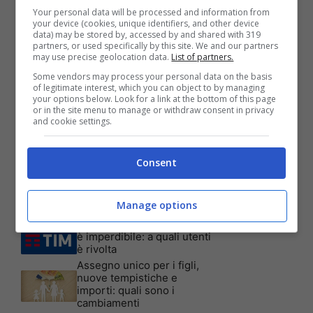
Your personal data will be processed and information from
your device (cookies, unique identifiers, and other device
data) may be stored by, accessed by and shared with 319
partners, or used specifically by this site. We and our partners
may use precise geolocation data.
List of partners.
Articoli recenti
Some vendors may process your personal data on the basis
Assicurazione auto: ecco le
of legitimate interest, which you can object to by managing
your options below. Look for a link at the bottom of this page
garanzie accessorie più
or in the site menu to manage or withdraw consent in privacy
richieste dagli italiani
and cookie settings.
Test Visivo: Quanti Cani
vedi nella foto? Hai 30
secondi per essere un
Consent
genio!
Batterie al sale marino: 4
volte la capacità di quelle al
Manage options
litio
Tim, la nuova promozione
è imperdibile: a quali utenti
è rivolta
Assegno unico per i figli,
nuove tempistiche e
importi: quali sono i
cambiamenti