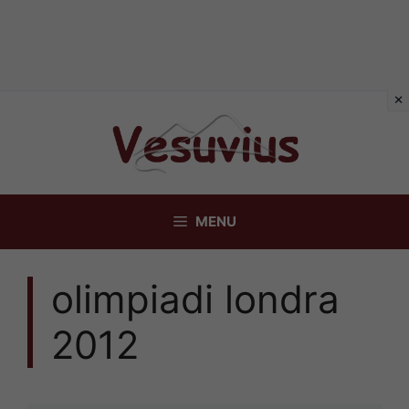
Vai
al
contenuto
MENU
olimpiadi londra
2012