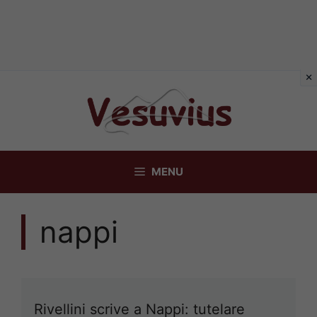
Vai
al
contenuto
MENU
nappi
Rivellini scrive a Nappi: tutelare