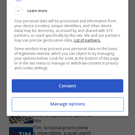
Learn more
Your personal data will be processed and information from
your device (cookies, unique identifiers, and other device
data) may be stored by, accessed by and shared with 319
partners, or used specifically by this site. We and our partners
may use precise geolocation data.
List of partners.
Some vendors may process your personal data on the basis
of legitimate interest, which you can object to by managing
your options below. Look for a link at the bottom of this page
or in the site menu to manage or withdraw consent in privacy
Articoli recenti
and cookie settings.
Assicurazione auto: ecco le
garanzie accessorie più
richieste dagli italiani
Consent
Test Visivo: Quanti Cani
vedi nella foto? Hai 30
secondi per essere un
genio!
Manage options
Batterie al sale marino: 4
volte la capacità di quelle al
litio
Tim, la nuova promozione
è imperdibile: a quali utenti