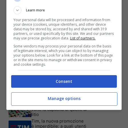
Learn more
Your personal data will be processed and information from
your device (cookies, unique identifiers, and other device
data) may be stored by, accessed by and shared with 319
partners, or used specifically by this site. We and our partners
may use precise geolocation data.
List of partners.
Some vendors may process your personal data on the basis
of legitimate interest, which you can object to by managing
your options below. Look for a link at the bottom of this page
or in the site menu to manage or withdraw consent in privacy
Articoli recenti
and cookie settings.
Assicurazione auto: ecco le
garanzie accessorie più
richieste dagli italiani
Consent
Test Visivo: Quanti Cani
vedi nella foto? Hai 30
secondi per essere un
genio!
Manage options
Batterie al sale marino: 4
volte la capacità di quelle al
litio
Tim, la nuova promozione
è imperdibile: a quali utenti