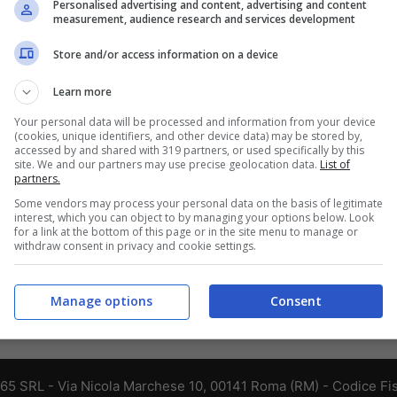
Personalised advertising and content, advertising and content
measurement, audience research and services development
Store and/or access information on a device
Learn more
Your personal data will be processed and information from your device
(cookies, unique identifiers, and other device data) may be stored by,
accessed by and shared with 319 partners, or used specifically by this
site. We and our partners may use precise geolocation data.
List of
partners.
Some vendors may process your personal data on the basis of legitimate
interest, which you can object to by managing your options below. Look
for a link at the bottom of this page or in the site menu to manage or
withdraw consent in privacy and cookie settings.
Manage options
Consent
365 SRL - Via Nicola Marchese 10, 00141 Roma (RM) - Codice Fis