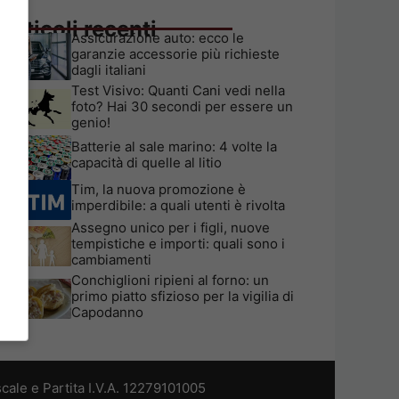
Articoli recenti
Assicurazione auto: ecco le
garanzie accessorie più richieste
dagli italiani
Test Visivo: Quanti Cani vedi nella
foto? Hai 30 secondi per essere un
genio!
Batterie al sale marino: 4 volte la
capacità di quelle al litio
Tim, la nuova promozione è
imperdibile: a quali utenti è rivolta
Assegno unico per i figli, nuove
tempistiche e importi: quali sono i
cambiamenti
Conchiglioni ripieni al forno: un
primo piatto sfizioso per la vigilia di
Capodanno
cale e Partita I.V.A. 12279101005