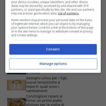
your device (cookies, unique identifiers, and other device
data) may be stored by, accessed by and shared with 319
partners, or used specifically by this site. We and our partners
may use precise geolocation data.
List of partners.
Articoli recenti
Assicurazione auto: ecco le
Some vendors may process your personal data on the basis
garanzie accessorie più
of legitimate interest, which you can object to by managing
richieste dagli italiani
your options below. Look for a link at the bottom of this page
or in the site menu to manage or withdraw consent in privacy
Test Visivo: Quanti Cani
and cookie settings.
vedi nella foto? Hai 30
secondi per essere un
genio!
Consent
Batterie al sale marino: 4
volte la capacità di quelle al
litio
Manage options
Tim, la nuova promozione
è imperdibile: a quali utenti
è rivolta
Assegno unico per i figli,
nuove tempistiche e
importi: quali sono i
cambiamenti
Conchiglioni ripieni al
forno: un primo piatto
sfizioso per la vigilia di