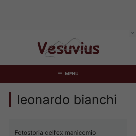
Vai
al
contenuto
MENU
leonardo bianchi
Fotostoria dell’ex manicomio