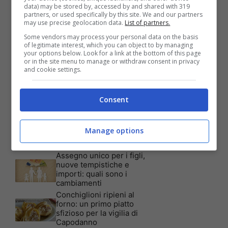
data) may be stored by, accessed by and shared with 319
partners, or used specifically by this site. We and our partners
Articoli recenti
may use precise geolocation data.
List of partners.
Assicurazione auto: ecco le
garanzie accessorie più
Some vendors may process your personal data on the basis
richieste dagli italiani
of legitimate interest, which you can object to by managing
your options below. Look for a link at the bottom of this page
Test Visivo: Quanti Cani
or in the site menu to manage or withdraw consent in privacy
vedi nella foto? Hai 30
and cookie settings.
secondi per essere un
genio!
Batterie al sale marino: 4
Consent
volte la capacità di quelle al
litio
Tim, la nuova promozione
Manage options
è imperdibile: a quali utenti
è rivolta
Assegno unico per i figli,
nuove tempistiche e
importi: quali sono i
cambiamenti
Conchiglioni ripieni al
forno: un primo piatto
sfizioso per la vigilia di
Capodanno