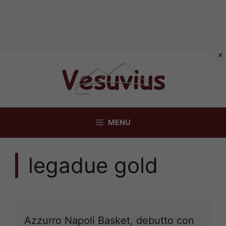
Vai
al
contenuto
MENU
legadue gold
Azzurro Napoli Basket, debutto con