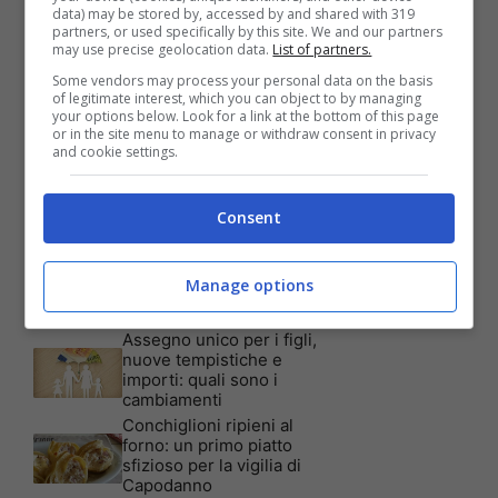
data) may be stored by, accessed by and shared with 319
partners, or used specifically by this site. We and our partners
Articoli recenti
may use precise geolocation data.
List of partners.
Assicurazione auto: ecco le
garanzie accessorie più
Some vendors may process your personal data on the basis
richieste dagli italiani
of legitimate interest, which you can object to by managing
your options below. Look for a link at the bottom of this page
Test Visivo: Quanti Cani
or in the site menu to manage or withdraw consent in privacy
vedi nella foto? Hai 30
and cookie settings.
secondi per essere un
genio!
Batterie al sale marino: 4
Consent
volte la capacità di quelle al
litio
Tim, la nuova promozione
Manage options
è imperdibile: a quali utenti
è rivolta
Assegno unico per i figli,
nuove tempistiche e
importi: quali sono i
cambiamenti
Conchiglioni ripieni al
forno: un primo piatto
sfizioso per la vigilia di
Capodanno