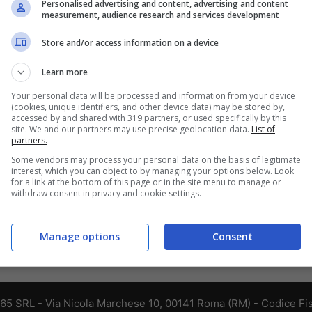
Personalised advertising and content, advertising and content
measurement, audience research and services development
Store and/or access information on a device
Learn more
Your personal data will be processed and information from your device
(cookies, unique identifiers, and other device data) may be stored by,
accessed by and shared with 319 partners, or used specifically by this
site. We and our partners may use precise geolocation data.
List of
partners.
Some vendors may process your personal data on the basis of legitimate
interest, which you can object to by managing your options below. Look
for a link at the bottom of this page or in the site menu to manage or
withdraw consent in privacy and cookie settings.
Manage options
Consent
365 SRL - Via Nicola Marchese 10, 00141 Roma (RM) - Codice Fis