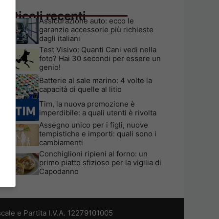
Articoli recenti
Assicurazione auto: ecco le
garanzie accessorie più richieste
dagli italiani
Test Visivo: Quanti Cani vedi nella
foto? Hai 30 secondi per essere un
genio!
Batterie al sale marino: 4 volte la
capacità di quelle al litio
Tim, la nuova promozione è
imperdibile: a quali utenti è rivolta
Assegno unico per i figli, nuove
tempistiche e importi: quali sono i
cambiamenti
Conchiglioni ripieni al forno: un
primo piatto sfizioso per la vigilia di
Capodanno
cale e Partita I.V.A. 12279101005