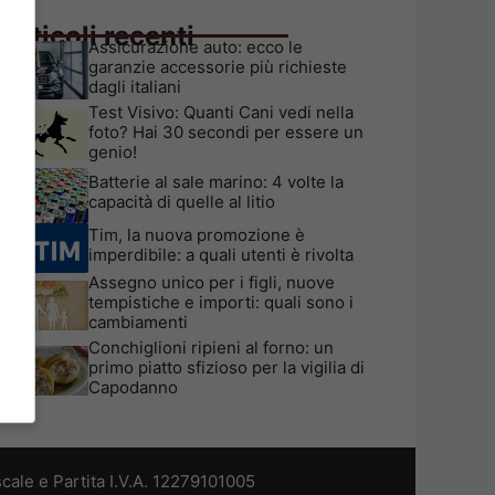
Articoli recenti
Assicurazione auto: ecco le
garanzie accessorie più richieste
dagli italiani
Test Visivo: Quanti Cani vedi nella
foto? Hai 30 secondi per essere un
genio!
Batterie al sale marino: 4 volte la
capacità di quelle al litio
Tim, la nuova promozione è
imperdibile: a quali utenti è rivolta
Assegno unico per i figli, nuove
tempistiche e importi: quali sono i
cambiamenti
Conchiglioni ripieni al forno: un
primo piatto sfizioso per la vigilia di
Capodanno
cale e Partita I.V.A. 12279101005