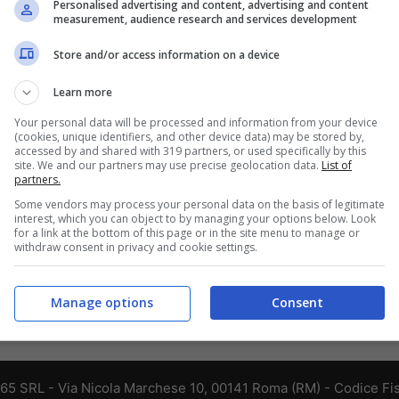
Personalised advertising and content, advertising and content
measurement, audience research and services development
Store and/or access information on a device
Learn more
Your personal data will be processed and information from your device
(cookies, unique identifiers, and other device data) may be stored by,
accessed by and shared with 319 partners, or used specifically by this
site. We and our partners may use precise geolocation data.
List of
partners.
Some vendors may process your personal data on the basis of legitimate
interest, which you can object to by managing your options below. Look
for a link at the bottom of this page or in the site menu to manage or
withdraw consent in privacy and cookie settings.
Manage options
Consent
365 SRL - Via Nicola Marchese 10, 00141 Roma (RM) - Codice Fis